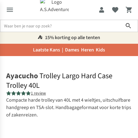
Sho
⛺️
15% korting op alle tenten
Laatste Kans |
Dames
Heren
Kids
Home
Ayacucho
Trolley Largo Hard Case
Trolley 40L
1 review
Compacte harde trolley van 40L met 4 wieltjes, uitschuifbare
handgreep en TSA-slot. Handbagageformaat voor korte trips
of zakenreizen.