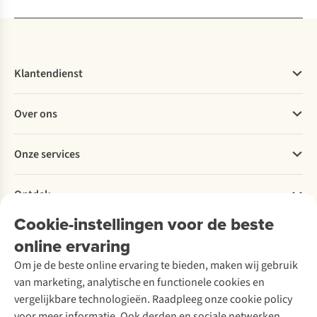
Klantendienst
Veelgestelde vragen
Over ons
Bestellen
Betalen
Werken bij A.S.Adventure
Onze services
Levering
Explore More
Retourneren
Verantwoord ondernemen
Verhuur / Skiverhuur
Bestelling herroepen
Ontdek
Over Ayacucho
Tweedehands
Onderhoud en herstellingen
Onze winkels
Cookie-instellingen voor de beste
Ski-onderhoud
A.S.Magazine
Garantie
Over A.S.Adventure
Wasservice
online ervaring
Podcast
Contact
Toegankelijkheidsverklaring
Schoenonderhoud
Explore Academy
Om je de beste online ervaring te bieden, maken wij gebruik
Schoenherstelling
Explore Camp
van marketing, analytische en functionele cookies en
Meld je aan voor de nieuwsbrief
Kledingherstelling
Gear Check
vergelijkbare technologieën. Raadpleeg onze cookie policy
Retouches
Inspiratie & advies
voor meer informatie. Ook derden en sociale netwerken