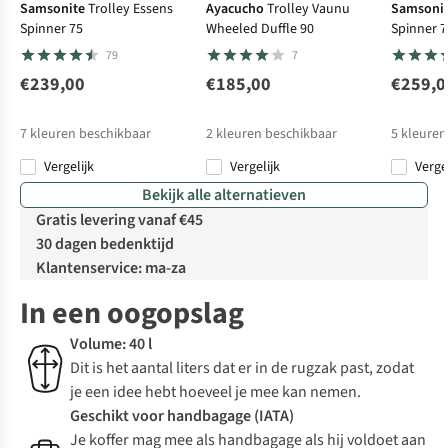
Samsonite
Trolley Essens
Ayacucho
Trolley Vaunu
Samsoni
Spinner 75
Wheeled Duffle 90
Spinner 7
79
7
€239,00
€185,00
€259,0
7
kleuren beschikbaar
2
kleuren beschikbaar
5
kleuren
Vergelijk
Vergelijk
Verge
Bekijk alle alternatieven
Gratis levering vanaf €45
30 dagen bedenktijd
Klantenservice: ma-za
In een oogopslag
Volume: 40 l
Dit is het aantal liters dat er in de rugzak past, zodat
je een idee hebt hoeveel je mee kan nemen.
Geschikt voor handbagage (IATA)
Je koffer mag mee als handbagage als hij voldoet aan