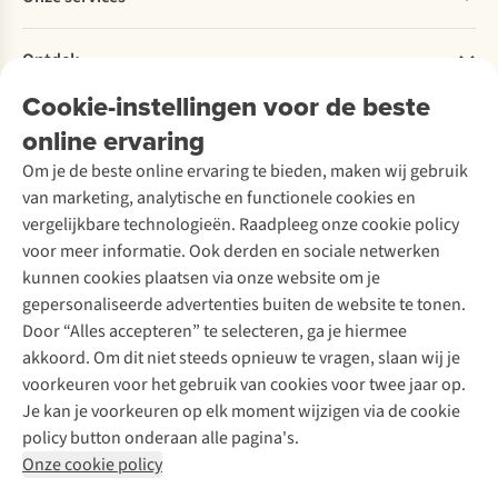
Explore More
Retourneren
Verantwoord ondernemen
Verhuur / Skiverhuur
Bestelling herroepen
Ontdek
Over Ayacucho
Tweedehands
Onderhoud en herstellingen
Onze winkels
Cookie-instellingen voor de beste
Ski-onderhoud
A.S.Magazine
Garantie
Over A.S.Adventure
Wasservice
online ervaring
Podcast
Contact
Toegankelijkheidsverklaring
Schoenonderhoud
Explore Academy
Om je de beste online ervaring te bieden, maken wij gebruik
Schoenherstelling
Explore Camp
van marketing, analytische en functionele cookies en
Meld je aan voor de nieuwsbrief
Kledingherstelling
Gear Check
vergelijkbare technologieën. Raadpleeg onze cookie policy
Retouches
Inspiratie & advies
voor meer informatie. Ook derden en sociale netwerken
Voor bedrijven
Follow us
kunnen cookies plaatsen via onze website om je
gepersonaliseerde advertenties buiten de website te tonen.
Door “Alles accepteren” te selecteren, ga je hiermee
akkoord. Om dit niet steeds opnieuw te vragen, slaan wij je
voorkeuren voor het gebruik van cookies voor twee jaar op.
Je kan je voorkeuren op elk moment wijzigen via de cookie
Disclaimer
Privacy Policy
Algemene voorwaarden
policy button onderaan alle pagina's.
Cookie Policy
Onze cookie policy