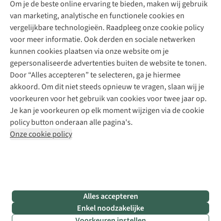
Om je de beste online ervaring te bieden, maken wij gebruik
Schoenherstelling
Explore Camp
van marketing, analytische en functionele cookies en
Meld je aan voor de nieuwsbrief
Kledingherstelling
Gear Check
vergelijkbare technologieën. Raadpleeg onze cookie policy
Retouches
Inspiratie & advies
voor meer informatie. Ook derden en sociale netwerken
Voor bedrijven
Follow us
kunnen cookies plaatsen via onze website om je
gepersonaliseerde advertenties buiten de website te tonen.
Door “Alles accepteren” te selecteren, ga je hiermee
akkoord. Om dit niet steeds opnieuw te vragen, slaan wij je
voorkeuren voor het gebruik van cookies voor twee jaar op.
Je kan je voorkeuren op elk moment wijzigen via de cookie
Disclaimer
Privacy Policy
Algemene voorwaarden
policy button onderaan alle pagina's.
Cookie Policy
Onze cookie policy
Retail Concepts NV,
Smallandlaan 9,
B-2660 Hoboken
team@asadventure.com
+32 (0)3 828 30 15
BTW BE 0416.762.280
Alles accepteren
Enkel noodzakelijke
Voorkeuren instellen