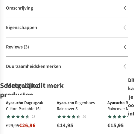
Omschrijving
Eigenschappen
Reviews
(3)
Duurzaamheidskenmerken
Di
Soortgelijke
Meer van dit merk
ka
-10%
producten
je
Ayacucho
Dagrugzak
Ayacucho
Regenhoes
Ayacucho
Reg
oo
Clifton Packable 16L
Raincover S
Raincover M
Deuter
Deuter
Deuter
The North Face
in
23
20
Regenhoes
Regenhoes
Regenhoes
Regenhoes
Rain Cover I
Rain Cover II
Rain Cover Mini
Pack
€26,96
€14,95
€15,95
€29,95
4
1
2
8
(20-35L)
(30-50L)
(12-22L)