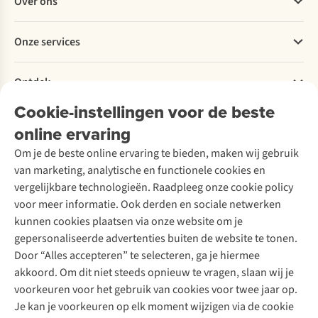
Over ons
Bestellen
Betalen
Werken bij A.S.Adventure
Onze services
Levering
Explore More
Retourneren
Verantwoord ondernemen
Verhuur / Skiverhuur
Bestelling herroepen
Ontdek
Over Ayacucho
Tweedehands
Onderhoud en herstellingen
Onze winkels
Cookie-instellingen voor de beste
Ski-onderhoud
A.S.Magazine
Garantie
Over A.S.Adventure
Wasservice
online ervaring
Podcast
Contact
Toegankelijkheidsverklaring
Schoenonderhoud
Explore Academy
Om je de beste online ervaring te bieden, maken wij gebruik
Schoenherstelling
Explore Camp
van marketing, analytische en functionele cookies en
Meld je aan voor de nieuwsbrief
Kledingherstelling
Gear Check
vergelijkbare technologieën. Raadpleeg onze cookie policy
Retouches
Inspiratie & advies
voor meer informatie. Ook derden en sociale netwerken
Voor bedrijven
Follow us
kunnen cookies plaatsen via onze website om je
gepersonaliseerde advertenties buiten de website te tonen.
Door “Alles accepteren” te selecteren, ga je hiermee
akkoord. Om dit niet steeds opnieuw te vragen, slaan wij je
voorkeuren voor het gebruik van cookies voor twee jaar op.
Je kan je voorkeuren op elk moment wijzigen via de cookie
Disclaimer
Privacy Policy
Algemene voorwaarden