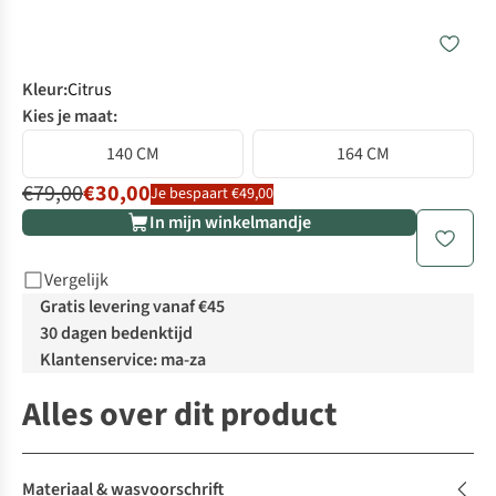
Kleur
:
Citrus
Kies je maat:
140 CM
164 CM
€79,00
€30,00
Je bespaart €49,00
In mijn winkelmandje
Vergelijk
Gratis levering vanaf €45
30 dagen bedenktijd
Klantenservice: ma-za
Alles over dit product
Materiaal & wasvoorschrift