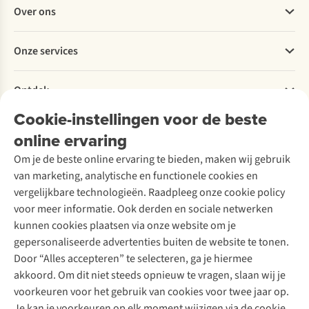
Veelgestelde vragen
Over ons
Bestellen
Betalen
Werken bij A.S.Adventure
Onze services
Levering
Explore More
Retourneren
Verantwoord ondernemen
Verhuur / Skiverhuur
Bestelling herroepen
Ontdek
Over Ayacucho
Tweedehands
Onderhoud en herstellingen
Onze winkels
Cookie-instellingen voor de beste
Ski-onderhoud
A.S.Magazine
Garantie
Over A.S.Adventure
Wasservice
online ervaring
Podcast
Contact
Toegankelijkheidsverklaring
Schoenonderhoud
Explore Academy
Om je de beste online ervaring te bieden, maken wij gebruik
Schoenherstelling
Explore Camp
van marketing, analytische en functionele cookies en
Meld je aan voor de nieuwsbrief
Kledingherstelling
Gear Check
vergelijkbare technologieën. Raadpleeg onze cookie policy
Retouches
Inspiratie & advies
voor meer informatie. Ook derden en sociale netwerken
Voor bedrijven
Follow us
kunnen cookies plaatsen via onze website om je
gepersonaliseerde advertenties buiten de website te tonen.
Door “Alles accepteren” te selecteren, ga je hiermee
akkoord. Om dit niet steeds opnieuw te vragen, slaan wij je
voorkeuren voor het gebruik van cookies voor twee jaar op.
Je kan je voorkeuren op elk moment wijzigen via de cookie