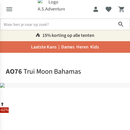
Sho
⛺️
15% korting op alle tenten
Laatste Kans |
Dames
Heren
Kids
Home
AO76
Trui Moon Bahamas
-62%