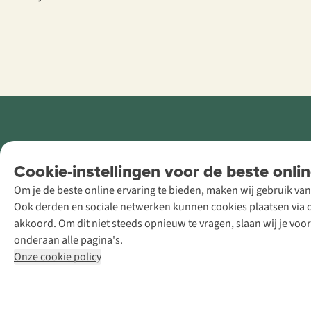
Retail Concepts
Cookie-instellingen voor de beste onlin
NV,
Om je de beste online ervaring te bieden, maken wij gebruik van
Smallandlaan
Ook derden en sociale netwerken kunnen cookies plaatsen via on
9, B-2660
akkoord. Om dit niet steeds opnieuw te vragen, slaan wij je voo
Hoboken
onderaan alle pagina's.
+32 (0)3 828
Onze cookie policy
30 15
team@asadventure.com
BTW BE