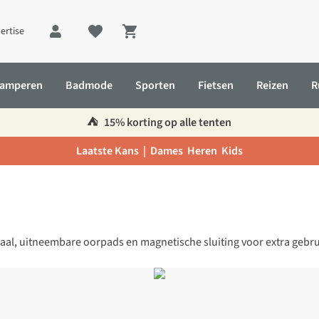
ertise
Shopping cart
amperen
Badmode
Sporten
Fietsen
Reizen
R
⛺️
15% korting op alle tenten
Laatste Kans |
Dames
Heren
Kids
chaal, uitneembare oorpads en magnetische sluiting voor extra geb