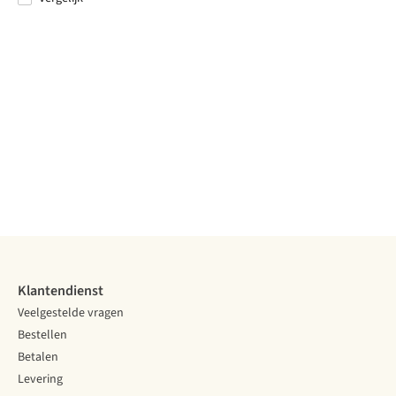
Constructie
Constructie
Constructie
Constructie
Constructie
In-mold
In-mold
Hardshell
Hybrid
In-mold
Sluiting
Sluiting
Sluiting
Sluiting
Sluiting
Gesp
Gesp
Magnetisch
Gesp
Gesp
Inclusief
Inclusief
Inclusief
Inclusief
Inclusief
vizier
vizier
vizier
vizier
vizier
MIPS
MIPS
MIPS
MIPS
MIPS
Vergelijk
Vergelijk
Vergelijk
Vergelijk
Vergelijk
Klantendienst
Veelgestelde vragen
Bestellen
Betalen
Levering