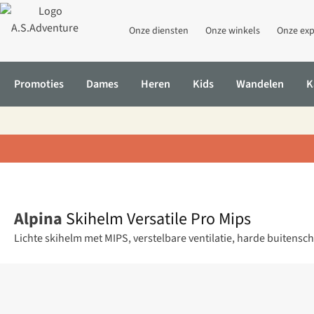
Onze diensten
Onze winkels
Onze exp
Promoties
Dames
Heren
Kids
Wandelen
K
Home
Skihelm Versatile Pro Mips
Alpina
Skihelm Versatile Pro Mips
Lichte skihelm met MIPS, verstelbare ventilatie, harde buitens