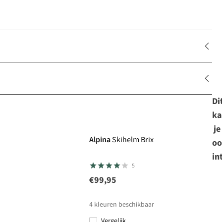
Di
ka
je
Alpina
Skihelm Brix
oo
in
5
€99,95
4
kleuren beschikbaar
Vergelijk