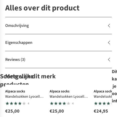
Alles over dit product
Omschrijving
Eigenschappen
Reviews
(3)
Di
Soortgelijke
Meer van dit merk
ka
producten
je
Alpaca socks
Alpaca socks
Alpaca socks
oo
Wandelsokken Lyocell
Wandelsokken Lyocell
Wandelsokken
Ayacucho
Ayacucho
Ayacucho
FALKE
Kous Tk5
in
Tech Crew 2-Pack
Tech Crew 2-Pack
Compression Tr
4
4
Wandelsokken
Wandelsokken
Wandelsokken
Invisible
Pack
Ultra Light Mini 2-
Ultra Light Crew
Ultra Light Mini 2-
€25,00
€25,00
€24,95
286
235
286
45
Pack
2-Pack
Pack