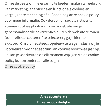
Explore Academy
Om je de beste online ervaring te bieden, maken wij gebruik
Schoenherstelling
Explore Camp
van marketing, analytische en functionele cookies en
Meld je aan voor de nieuwsbrief
Kledingherstelling
Gear Check
vergelijkbare technologieën. Raadpleeg onze cookie policy
Retouches
Inspiratie & advies
voor meer informatie. Ook derden en sociale netwerken
Voor bedrijven
Follow us
kunnen cookies plaatsen via onze website om je
gepersonaliseerde advertenties buiten de website te tonen.
Door “Alles accepteren” te selecteren, ga je hiermee
akkoord. Om dit niet steeds opnieuw te vragen, slaan wij je
voorkeuren voor het gebruik van cookies voor twee jaar op.
Je kan je voorkeuren op elk moment wijzigen via de cookie
Disclaimer
Privacy Policy
Algemene voorwaarden
policy button onderaan alle pagina's.
Cookie Policy
Onze cookie policy
Retail Concepts NV,
Smallandlaan 9,
B-2660 Hoboken
team@asadventure.com
+32 (0)3 828 30 15
BTW BE 0416.762.280
Alles accepteren
Enkel noodzakelijke