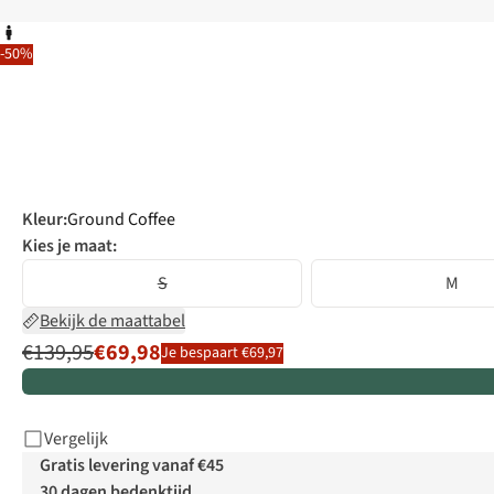
-50%
Kleur
:
Ground Coffee
Kies je maat:
S
M
Bekijk de maattabel
€139,95
€69,98
Je bespaart €69,97
Vergelijk
Gratis levering vanaf €45
30 dagen bedenktijd