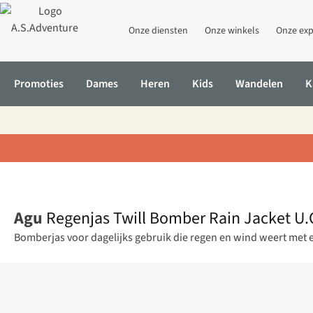
Onze diensten
Onze winkels
Onze exp
Promoties
Dames
Heren
Kids
Wandelen
K
Home
Regenjas Twill Bomber Rain Jacket U.O. Men
Agu
Regenjas Twill Bomber Rain Jacket U.
Bomberjas voor dagelijks gebruik die regen en wind weert met