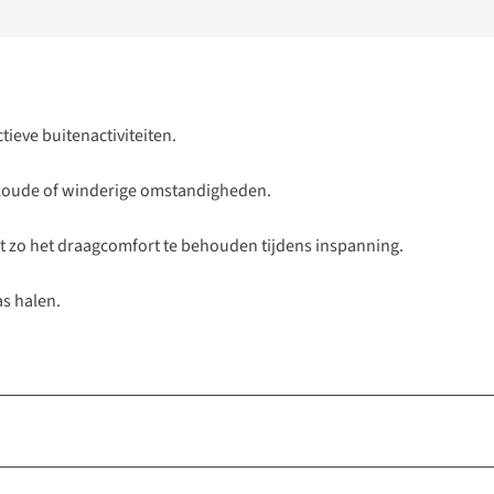
ieve buitenactiviteiten.
j koude of winderige omstandigheden.
t zo het draagcomfort te behouden tijdens inspanning.
as halen.