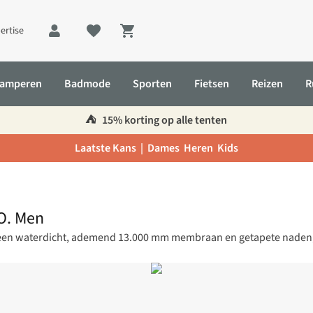
ertise
Shopping cart
amperen
Badmode
Sporten
Fietsen
Reizen
R
⛺️
15% korting op alle tenten
Laatste Kans |
Dames
Heren
Kids
O. Men
 een waterdicht, ademend 13.000 mm membraan en getapete naden, 