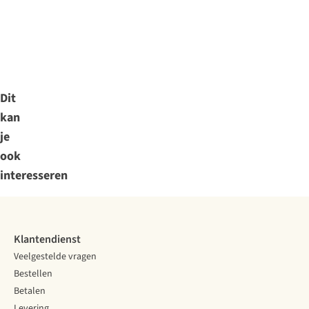
Dit
kan
je
ook
interesseren
Klantendienst
Veelgestelde vragen
Bestellen
Betalen
Levering