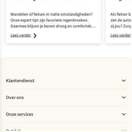
Wandelen of fietsen in natte omstandigheden?
Als fietser b
Onze expert tipt zijn favoriete regenbroeken.
ziet de auto
Daarmee blijven je benen droog en comfortabel
zij jou? Zor
tijdens elke regenbui.
én gezien w
Lees verder
Lees verder
Klantendienst
Veelgestelde vragen
Over ons
Bestellen
Betalen
Werken bij A.S.Adventure
Onze services
Levering
Explore More
Retourneren
Verantwoord ondernemen
Verhuur / Skiverhuur
Bestelling herroepen
Ontdek
Over Ayacucho