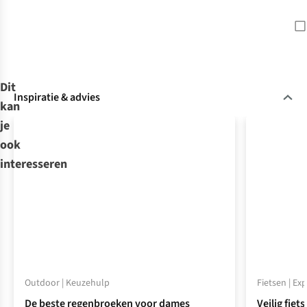
Dit
Inspiratie & advies
kan
je
ook
interesseren
Outdoor | Keuzehulp
Fietsen | Ex
De beste regenbroeken voor dames
Veilig fiet