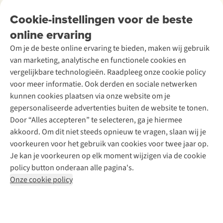
Tweedehands
Onderhoud en herstellingen
Onze winkels
Cookie-instellingen voor de beste
Ski-onderhoud
A.S.Magazine
Garantie
Over A.S.Adventure
Wasservice
online ervaring
Podcast
Contact
Toegankelijkheidsverklaring
Schoenonderhoud
Explore Academy
Om je de beste online ervaring te bieden, maken wij gebruik
Schoenherstelling
Explore Camp
van marketing, analytische en functionele cookies en
Meld je aan voor de nieuwsbrief
Kledingherstelling
Gear Check
vergelijkbare technologieën. Raadpleeg onze cookie policy
Retouches
Inspiratie & advies
voor meer informatie. Ook derden en sociale netwerken
Voor bedrijven
Follow us
kunnen cookies plaatsen via onze website om je
gepersonaliseerde advertenties buiten de website te tonen.
Door “Alles accepteren” te selecteren, ga je hiermee
akkoord. Om dit niet steeds opnieuw te vragen, slaan wij je
voorkeuren voor het gebruik van cookies voor twee jaar op.
Je kan je voorkeuren op elk moment wijzigen via de cookie
Disclaimer
Privacy Policy
Algemene voorwaarden
policy button onderaan alle pagina's.
Cookie Policy
Onze cookie policy
Retail Concepts NV,
Smallandlaan 9,
B-2660 Hoboken
team@asadventure.com
+32 (0)3 828 30 15
BTW BE 0416.762.280