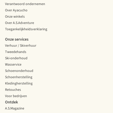
Verantwoord ondernemen
Over Ayacucho
Onze winkels
Over A.S.Adventure
Toegankelijkheidsverklaring
Onze services
Verhuur / Skiverhuur
Tweedehands
Ski-onderhoud
Wasservice
Schoenonderhoud
Schoenherstelling
Kledingherstelling
Retouches
Voor bedrijven
Ontdek
A.S.Magazine