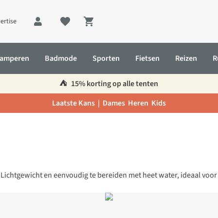
ertise
Shopping cart
amperen
Badmode
Sporten
Fietsen
Reizen
R
⛺️
15% korting op alle tenten
Laatste Kans |
Dames
Heren
Kids
s. Lichtgewicht en eenvoudig te bereiden met heet water, ideaal voo