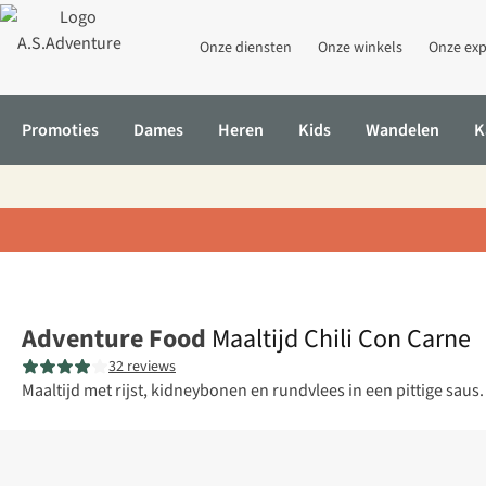
Onze diensten
Onze winkels
Onze exp
Promoties
Dames
Heren
Kids
Wandelen
K
Home
Maaltijd Chili Con Carne
Adventure Food
Maaltijd Chili Con Carne
32 reviews
Maaltijd met rijst, kidneybonen en rundvlees in een pittige sau