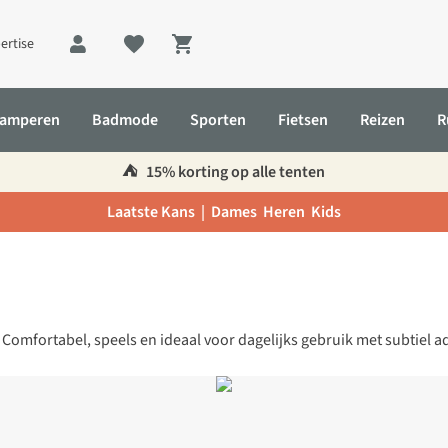
ertise
Shopping cart
amperen
Badmode
Sporten
Fietsen
Reizen
R
⛺️
15% korting op alle tenten
Laatste Kans |
Dames
Heren
Kids
nt. Comfortabel, speels en ideaal voor dagelijks gebruik met subtiel