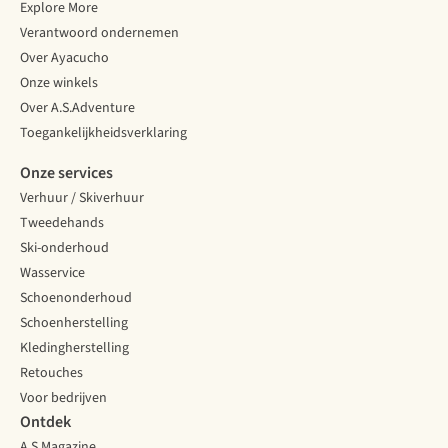
Explore More
Verantwoord ondernemen
Over Ayacucho
Onze winkels
Over A.S.Adventure
Toegankelijkheidsverklaring
Onze services
Verhuur / Skiverhuur
Tweedehands
Ski-onderhoud
Wasservice
Schoenonderhoud
Schoenherstelling
Kledingherstelling
Retouches
Voor bedrijven
Ontdek
A.S.Magazine