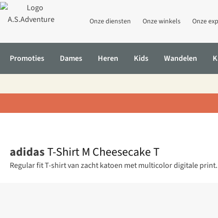
Onze diensten
Onze winkels
Onze exp
Promoties
Dames
Heren
Kids
Wandelen
K
Home
T-Shirt M Cheesecake T
adidas
T-Shirt M Cheesecake T
Regular fit T-shirt van zacht katoen met multicolor digitale pri