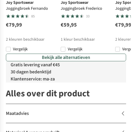
Joy Sportswear
Joy Sportswear
Joy Spor
Joggingbroek Fernando
Joggingbroek Frederico
Joggingb
85
33
€79,99
€59,95
€79,99
2
kleuren beschikbaar
1
kleur beschikbaar
2
kleuren
Vergelijk
Vergelijk
Verge
Bekijk alle alternatieven
Gratis levering vanaf €45
30 dagen bedenktijd
Klantenservice: ma-za
Alles over dit product
Maatadvies