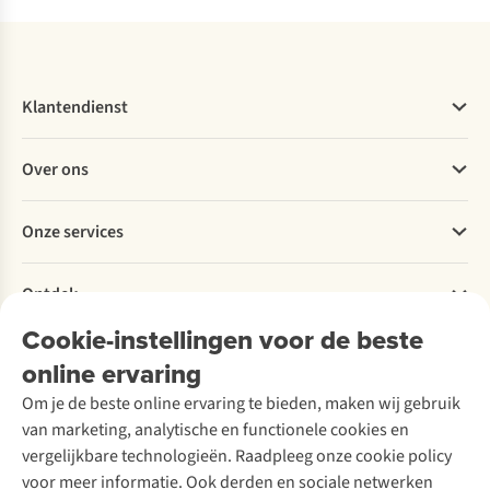
Klantendienst
Veelgestelde vragen
Over ons
Bestellen
Betalen
Werken bij A.S.Adventure
Onze services
Levering
Explore More
Retourneren
Verantwoord ondernemen
Verhuur / Skiverhuur
Bestelling herroepen
Ontdek
Over Ayacucho
Tweedehands
Onderhoud en herstellingen
Onze winkels
Cookie-instellingen voor de beste
Ski-onderhoud
A.S.Magazine
Garantie
Over A.S.Adventure
Wasservice
online ervaring
Podcast
Contact
Toegankelijkheidsverklaring
Schoenonderhoud
Explore Academy
Om je de beste online ervaring te bieden, maken wij gebruik
Schoenherstelling
Explore Camp
van marketing, analytische en functionele cookies en
Meld je aan voor de nieuwsbrief
Kledingherstelling
Gear Check
vergelijkbare technologieën. Raadpleeg onze cookie policy
Retouches
Inspiratie & advies
voor meer informatie. Ook derden en sociale netwerken