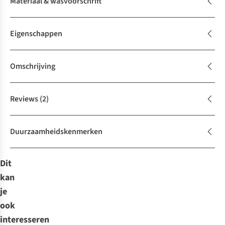
Materiaal & wasvoorschrift
Eigenschappen
Omschrijving
Reviews
(2)
Duurzaamheidskenmerken
Dit
kan
je
ook
interesseren