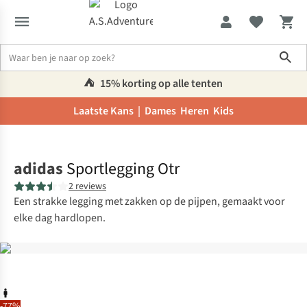
Sho
⛺️
15% korting op alle tenten
Laatste Kans |
Dames
Heren
Kids
Home
adidas
Sportlegging Otr
2 reviews
Een strakke legging met zakken op de pijpen, gemaakt voor
elke dag hardlopen.
-77%