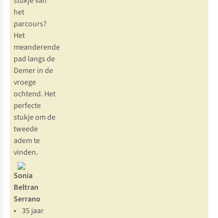
stukje van
het
parcours?
Het
meanderende
pad langs de
Demer in de
vroege
ochtend. Het
perfecte
stukje om de
tweede
adem te
vinden.
Sonia
Beltran
Serrano
•
35 jaar