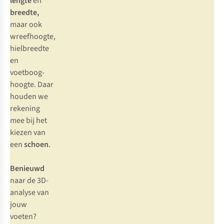
lengte
en
breedte,
maar ook
wreefhoogte,
hielbreedte
en
voetboog-
hoogte. Daar
houden we
rekening
mee bij het
kiezen van
een
schoen
.
Benieuwd
naar de 3D-
analyse van
jouw
voeten?