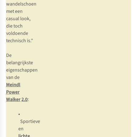
wandelschoen
met een
casual look,
die toch
voldoende
technisch is.”
De
belangrijkste
eigenschappen
van de
Meindl
Power
Walker
2.0
:
•
Sportieve
en
lichte