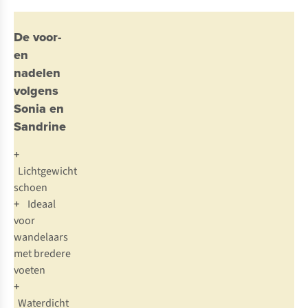
De voor-
en
nadelen
volgens
Sonia en
Sandrine
+
Lichtgewicht
schoen
+
Ideaal
voor
wandelaars
met bredere
voeten
+
Waterdicht