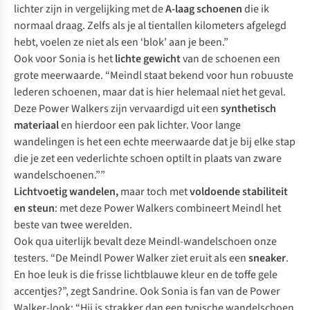
lichter zijn in vergelijking met de
A-laag schoenen
die ik
normaal draag. Zelfs als je al tientallen kilometers afgelegd
hebt, voelen ze niet als een ‘blok’ aan je been.”
Ook voor Sonia is het
lichte gewicht
van de schoenen een
grote meerwaarde. “Meindl staat bekend voor hun robuuste
lederen schoenen, maar dat is hier helemaal niet het geval.
Deze Power Walkers zijn vervaardigd uit een
synthetisch
materiaal
en hierdoor een pak lichter. Voor lange
wandelingen is het een echte meerwaarde dat je bij elke stap
die je zet een vederlichte schoen optilt in plaats van zware
wandelschoenen.””
Lichtvoetig wandelen,
maar toch met
voldoende stabiliteit
en steun
: met deze Power Walkers combineert Meindl het
beste van twee werelden.
Ook qua uiterlijk bevalt deze Meindl-wandelschoen onze
testers. “De Meindl Power Walker ziet eruit als een
sneaker
.
En hoe leuk is die frisse lichtblauwe kleur en de toffe gele
accentjes?”, zegt Sandrine. Ook Sonia is fan van de Power
Walker-look: “Hij is strakker dan een typische wandelschoen