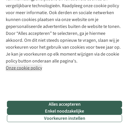
Betalen
vergelijkbare technologieën. Raadpleeg onze cookie policy
Werken bij A.S.Adventure
Onze services
Levering
voor meer informatie. Ook derden en sociale netwerken
Explore More
Retourneren
kunnen cookies plaatsen via onze website om je
Verantwoord ondernemen
Verhuur / Skiverhuur
Bestelling herroepen
gepersonaliseerde advertenties buiten de website te tonen.
Ontdek
Over Ayacucho
Tweedehands
Onderhoud en herstellingen
Door “Alles accepteren” te selecteren, ga je hiermee
Onze winkels
Ski-onderhoud
A.S.Magazine
Garantie
akkoord. Om dit niet steeds opnieuw te vragen, slaan wij je
Over A.S.Adventure
Wasservice
Podcast
voorkeuren voor het gebruik van cookies voor twee jaar op.
Contact
Toegankelijkheidsverklaring
Schoenonderhoud
Explore Academy
Je kan je voorkeuren op elk moment wijzigen via de cookie
Schoenherstelling
Explore Camp
policy button onderaan alle pagina's.
Meld je aan voor de nieuwsbrief
Kledingherstelling
Gear Check
Onze cookie policy
Retouches
Inspiratie & advies
Voor bedrijven
Follow us
Alles accepteren
Enkel noodzakelijke
Voorkeuren instellen
Disclaimer
Privacy Policy
Algemene voorwaarden
Cookie Policy