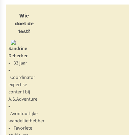
Wie
doet de
test?
Sandrine
Debecker
•
33 jaar
•
Coördinator
expertise
content bij
A.S.Adventure
•
Avontuurlijke
wandelliefhebber
•
Favoriete