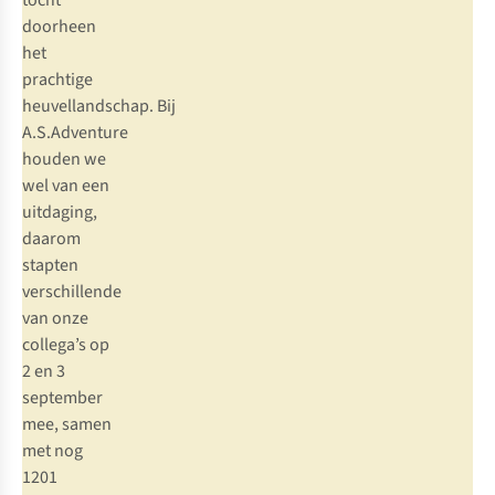
tocht
doorheen
het
prachtige
heuvellandschap. Bij
A.S.Adventure
houden we
wel van een
uitdaging,
daarom
stapten
verschillende
van onze
collega’s op
2 en 3
september
mee, samen
met nog
1201