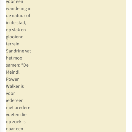
voor een
wandeling in
de natuur of
in de stad,
op vlak en
glooiend
terrein.
Sandrine vat
het mooi
samen: “De
Meindl
Power
Walker is
voor
iedereen
met bredere
voeten die
op zoek is
naar een