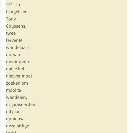
101. Jo
Langela en
Tony
Coussens,
twee
fervente
wandelaars
die van
mening zijn
dat je het
niet ver moet
zoeken om
mooi te
wandelen,
organiseerden
dit jaar
opnieuw
deze pittige