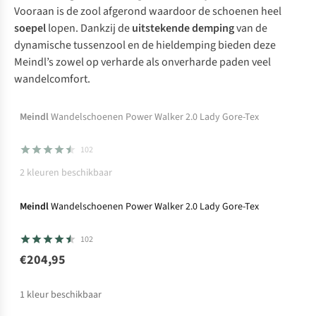
Vooraan is de zool afgerond waardoor de schoenen heel
soepel
lopen. Dankzij de
uitstekende demping
van de
dynamische tussenzool en de hieldemping bieden deze
Meindl’s zowel op verharde als onverharde paden veel
wandelcomfort.
Momenteel niet op voorraad maar beschikbaar
Meindl
Wandelschoenen Power Walker 2.0 Lady Gore-Tex
in andere kleuren
102
2
kleuren beschikbaar
Gore-Tex
Meindl
Wandelschoenen Power Walker 2.0 Lady Gore-Tex
102
€204,95
1
kleur beschikbaar