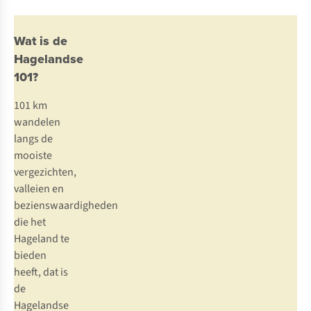
Wat is de
Hagelandse
101?
101 km
wandelen
langs de
mooiste
vergezichten,
valleien en
bezienswaardigheden
die het
Hageland te
bieden
heeft, dat is
de
Hagelandse