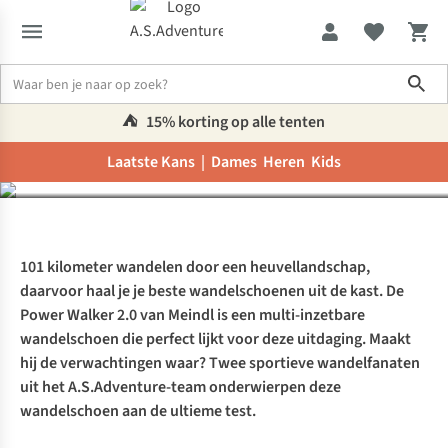
Sho
Getest: de Meindl Power
Walker 2.0
⛺️
15% korting op alle tenten
Laatste Kans |
Dames
Heren
Kids
Inspiratie & advies
Getest: de Meindl Power Walker 2.0
101 kilometer wandelen door een heuvellandschap,
daarvoor haal je je beste wandelschoenen uit de kast. De
Power Walker 2.0 van Meindl is een multi-inzetbare
wandelschoen die perfect lijkt voor deze uitdaging. Maakt
hij de verwachtingen waar? Twee sportieve wandelfanaten
uit het A.S.Adventure-team onderwierpen deze
wandelschoen aan de ultieme test.