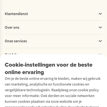
Klantendienst
Veelgestelde vragen
Over ons
Bestellen
Betalen
Werken bij A.S.Adventure
Onze services
Levering
Explore More
Retourneren
Verantwoord ondernemen
Verhuur / Skiverhuur
Bestelling herroepen
Ontdek
Over Ayacucho
Tweedehands
Onderhoud en herstellingen
Onze winkels
Cookie-instellingen voor de beste
Ski-onderhoud
A.S.Magazine
Garantie
Over A.S.Adventure
Wasservice
online ervaring
Podcast
Contact
Toegankelijkheidsverklaring
Schoenonderhoud
Explore Academy
Om je de beste online ervaring te bieden, maken wij gebruik
Schoenherstelling
Explore Camp
van marketing, analytische en functionele cookies en
Meld je aan voor de nieuwsbrief
Kledingherstelling
Gear Check
vergelijkbare technologieën. Raadpleeg onze cookie policy
Retouches
Inspiratie & advies
voor meer informatie. Ook derden en sociale netwerken
Voor bedrijven
Follow us
kunnen cookies plaatsen via onze website om je