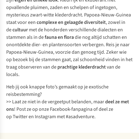
zijn
eigen en unieke look
. Kleurrijk en exuberant met
opvallende pluimen, zaden en schelpen of ingetogen,
mysterieus zwart-witte klederdracht. Papoea-Nieuw-Guinea
staat voor een
complexe en gelaagde diversiteit
, zowel in
de
cultuur
met de honderden verschillende dialecten en
stammen als in de
fauna en flora
die nog altijd schatten en
onontdekte dier- en plantensoorten verbergen. Reis je naar
Papoea-Nieuw-Guinea, voorzie dan genoeg tijd. Zeker wie
op bezoek bij de stammen gaat, zal schoonheid vinden in het
traag observeren van de
prachtige klederdracht
van de
locals.
Heb jij ook knappe foto’s gemaakt op je exotische
reisbestemming?
>> Laat ze niet in de vergeetput belanden, maar
deel ze met
ons
! Post ze op onze
Facebook-fanpagina
of deel ze
op
Twitter
en
Instagram
met #asadventure.