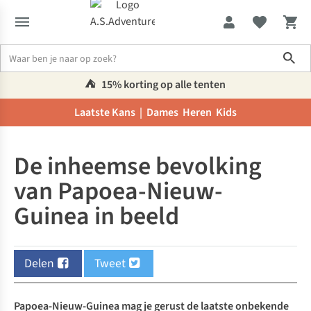
Sho
⛺️
15% korting op alle tenten
Laatste Kans |
Dames
Heren
Kids
Inspiratie & advies
De inheemse bevolking van Papoea-Nieuw-Gui
De inheemse bevolking
van Papoea-Nieuw-
Guinea in beeld
Delen
Tweet
Papoea-Nieuw-Guinea mag je gerust de laatste onbekende