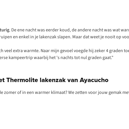
turig
. De ene nacht was eerder koud, de andere nacht was wat war
 kruipen en enkel in je lakenzak slapen. Maar dat weet je nooit op v
ch veel extra warmte. Naar mijn gevoel voegde hij zeker 4 graden t
rse kampeertrip waarbij het 's nachts tot nul graden gaat."
eet Thermolite lakenzak van Ayacucho
n de zomer of in een warmer klimaat? We zetten voor jouw gemak m