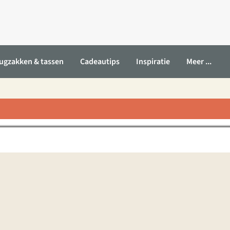
ugzakken & tassen
Cadeautips
Inspiratie
Meer ...
lite lakenzak