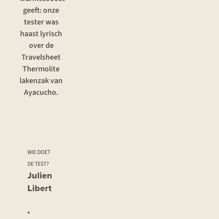
geeft: onze
tester was
haast lyrisch
over de
Travelsheet
Thermolite
lakenzak van
Ayacucho.
WIE DOET
DE TEST?
Julien
Libert
•