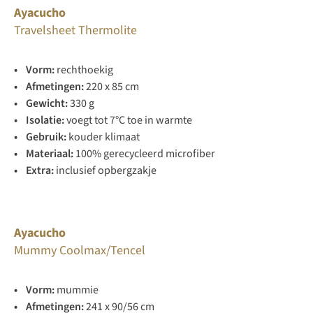
Ayacucho
Travelsheet Thermolite
• Vorm:
rechthoekig
• Afmetingen:
220 x 85 cm
• Gewicht:
330 g
• Isolatie:
voegt tot 7°C toe in warmte
• Gebruik:
kouder klimaat
• Materiaal:
100% gerecycleerd microfiber
• Extra:
inclusief opbergzakje
Ayacucho
Mummy Coolmax/Tencel
• Vorm:
mummie
• Afmetingen:
241 x 90/56 cm