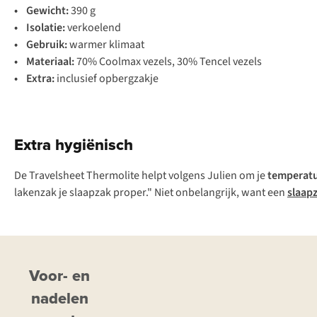
• Gewicht:
390 g
• Isolatie:
verkoelend
• Gebruik:
warmer klimaat
• Materiaal:
70% Coolmax vezels, 30% Tencel vezels
• Extra:
inclusief opbergzakje
Extra hygiënisch
De Travelsheet Thermolite helpt volgens Julien om je
temperatu
lakenzak je slaapzak proper." Niet onbelangrijk, want een
slaap
Voor- en
nadelen