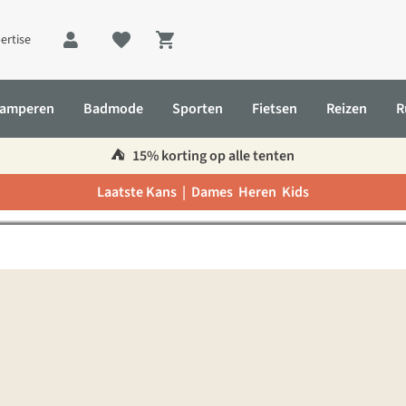
ertise
Shopping cart
amperen
Badmode
Sporten
Fietsen
Reizen
R
yacucho Travelsheet Thermo
⛺️
15% korting op alle tenten
Laatste Kans |
Dames
Heren
Kids
molite lakenzak