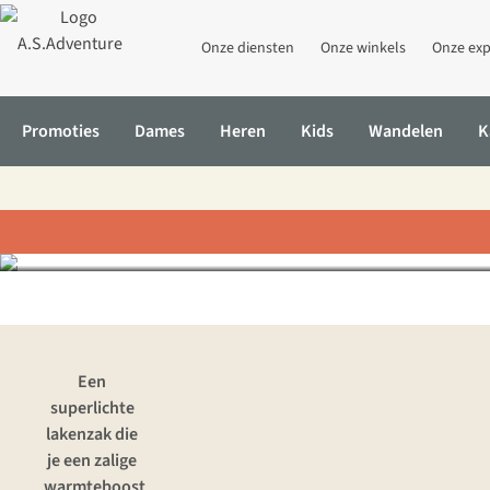
Onze diensten
Onze winkels
Onze exp
Promoties
Dames
Heren
Kids
Wandelen
K
Getest: de A
Home
Inspiratie & advies
Getest: de Ayacucho Travelsheet Ther
Een
superlichte
lakenzak die
je een zalige
warmteboost