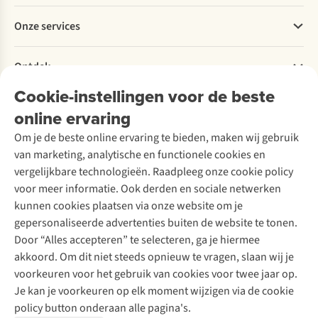
Betalen
Werken bij A.S.Adventure
Onze services
Levering
Explore More
Retourneren
Verantwoord ondernemen
Verhuur / Skiverhuur
Bestelling herroepen
Ontdek
Over Ayacucho
Tweedehands
Onderhoud en herstellingen
Onze winkels
Cookie-instellingen voor de beste
Ski-onderhoud
A.S.Magazine
Garantie
Over A.S.Adventure
Wasservice
online ervaring
Podcast
Contact
Toegankelijkheidsverklaring
Schoenonderhoud
Explore Academy
Om je de beste online ervaring te bieden, maken wij gebruik
Schoenherstelling
Explore Camp
van marketing, analytische en functionele cookies en
Meld je aan voor de nieuwsbrief
Kledingherstelling
Gear Check
vergelijkbare technologieën. Raadpleeg onze cookie policy
Retouches
Inspiratie & advies
voor meer informatie. Ook derden en sociale netwerken
Voor bedrijven
Follow us
kunnen cookies plaatsen via onze website om je
gepersonaliseerde advertenties buiten de website te tonen.
Door “Alles accepteren” te selecteren, ga je hiermee
akkoord. Om dit niet steeds opnieuw te vragen, slaan wij je
voorkeuren voor het gebruik van cookies voor twee jaar op.
Je kan je voorkeuren op elk moment wijzigen via de cookie
Disclaimer
Privacy Policy
Algemene voorwaarden
policy button onderaan alle pagina's.