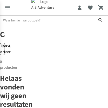
Sho
Home
Promoties
Campagne
Filter &
sorteer
0
producten
Helaas
vonden
wij geen
resultaten