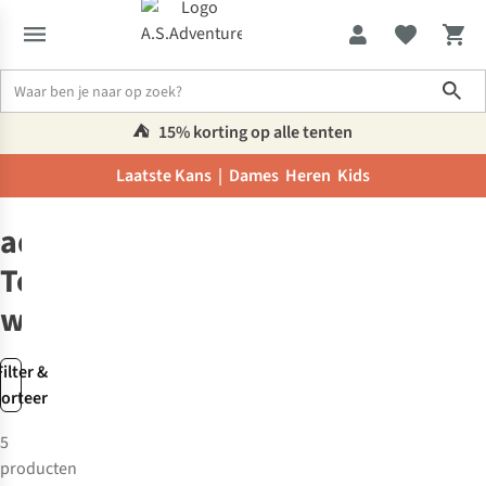
Sho
⛺️
15% korting op alle tenten
Laatste Kans |
Dames
Heren
Kids
Adidas
Terrex
adidas
Terrex-
wandelschoenen
Filter &
sorteer
5
-30%
producten
Gore-Tex
Gore-Tex