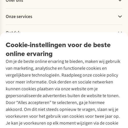
Over ons
Bestellen
Betalen
Werken bij A.S.Adventure
Onze services
Levering
Explore More
Retourneren
Verantwoord ondernemen
Verhuur / Skiverhuur
Bestelling herroepen
Ontdek
Over Ayacucho
Tweedehands
Onderhoud en herstellingen
Onze winkels
Cookie-instellingen voor de beste
Ski-onderhoud
A.S.Magazine
Garantie
Over A.S.Adventure
Wasservice
online ervaring
Podcast
Contact
Toegankelijkheidsverklaring
Schoenonderhoud
Explore Academy
Om je de beste online ervaring te bieden, maken wij gebruik
Schoenherstelling
Explore Camp
van marketing, analytische en functionele cookies en
Meld je aan voor de nieuwsbrief
Kledingherstelling
Gear Check
vergelijkbare technologieën. Raadpleeg onze cookie policy
Retouches
Inspiratie & advies
voor meer informatie. Ook derden en sociale netwerken
Voor bedrijven
Follow us
kunnen cookies plaatsen via onze website om je
gepersonaliseerde advertenties buiten de website te tonen.
Door “Alles accepteren” te selecteren, ga je hiermee
akkoord. Om dit niet steeds opnieuw te vragen, slaan wij je
voorkeuren voor het gebruik van cookies voor twee jaar op.
Je kan je voorkeuren op elk moment wijzigen via de cookie
Disclaimer
Privacy Policy
Algemene voorwaarden