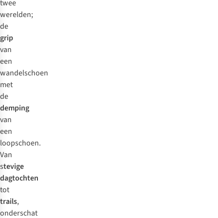
twee
werelden;
de
grip
van
een
wandelschoen
met
de
demping
van
een
loopschoen.
Van
s
tevige
dagtochten
tot
trails
,
onderschat