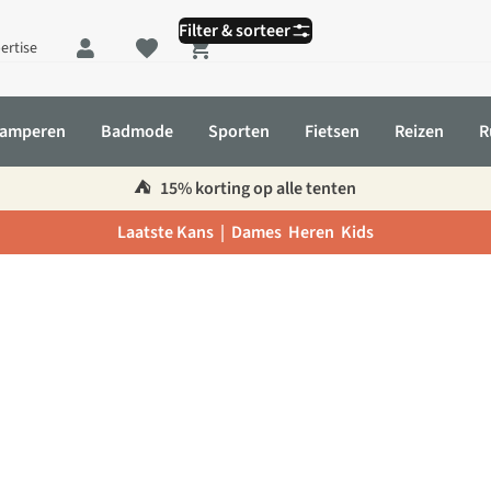
Filter & sorteer
ertise
Shopping cart
amperen
Badmode
Sporten
Fietsen
Reizen
R
⛺️
15% korting op alle tenten
Laatste Kans |
Dames
Heren
Kids