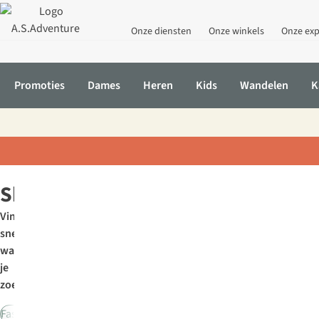
Onze diensten
Onze winkels
Onze exp
Promoties
Dames
Heren
Kids
Wandelen
K
Home
Kleding
Shorts
Shorts
Vind
snel
wat
je
zoekt:
Fashion