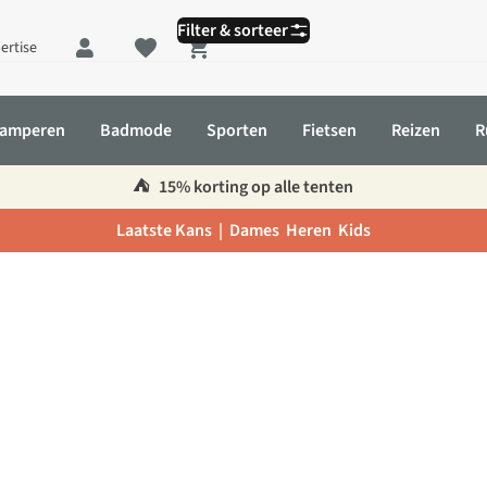
Filter & sorteer
ertise
Shopping cart
amperen
Badmode
Sporten
Fietsen
Reizen
R
⛺️
15% korting op alle tenten
Laatste Kans |
Dames
Heren
Kids