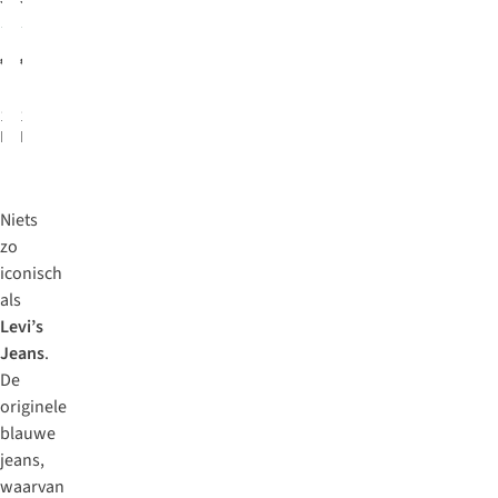
2
2
€129,95
€109,95
1
kleur
1
kleur
beschikbaar
beschikbaar
Niets
zo
iconisch
als
Levi’s
Jeans
.
De
originele
blauwe
jeans,
waarvan