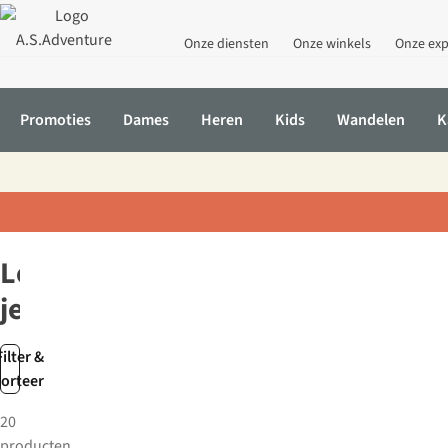
Onze diensten
Onze winkels
Onze exp
Promoties
Dames
Heren
Kids
Wandelen
K
Home
Kleding
Broeken
Jeans
Levi's
Levi's
jeansbroeken
Filter &
sorteer
20
producten