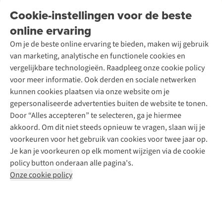
Onderhoud en herstellingen
Onze winkels
Cookie-instellingen voor de beste
Ski-onderhoud
A.S.Magazine
Garantie
Over A.S.Adventure
Wasservice
online ervaring
Podcast
Contact
Toegankelijkheidsverklaring
Schoenonderhoud
Explore Academy
Om je de beste online ervaring te bieden, maken wij gebruik
Schoenherstelling
Explore Camp
van marketing, analytische en functionele cookies en
Meld je aan voor de nieuwsbrief
Kledingherstelling
Gear Check
vergelijkbare technologieën. Raadpleeg onze cookie policy
Retouches
Inspiratie & advies
voor meer informatie. Ook derden en sociale netwerken
Voor bedrijven
Follow us
kunnen cookies plaatsen via onze website om je
gepersonaliseerde advertenties buiten de website te tonen.
Door “Alles accepteren” te selecteren, ga je hiermee
akkoord. Om dit niet steeds opnieuw te vragen, slaan wij je
voorkeuren voor het gebruik van cookies voor twee jaar op.
Je kan je voorkeuren op elk moment wijzigen via de cookie
Disclaimer
Privacy Policy
Algemene voorwaarden
policy button onderaan alle pagina's.
Cookie Policy
Onze cookie policy
Retail Concepts NV,
Smallandlaan 9,
B-2660 Hoboken
team@asadventure.com
+32 (0)3 828 30 15
BTW BE 0416.762.280