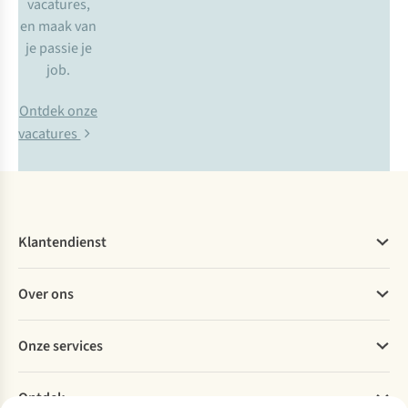
vacatures,
en maak van
je passie je
job.
Ontdek onze
vacatures
Klantendienst
Veelgestelde vragen
Over ons
Bestellen
Betalen
Werken bij A.S.Adventure
Onze services
Levering
Explore More
Retourneren
Verantwoord ondernemen
Verhuur / Skiverhuur
Bestelling herroepen
Ontdek
Over Ayacucho
Tweedehands