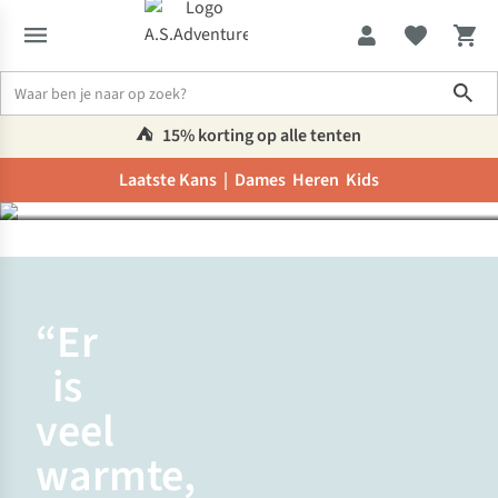
Sho
Maak kennis met Yen,
Sales Advisor
⛺️
15% korting op alle tenten
Laatste Kans |
Dames
Heren
Kids
Werken bij A.S.Adventure
Maak kennis met Yen, Sales Advisor
“Er
is
veel
warmte,