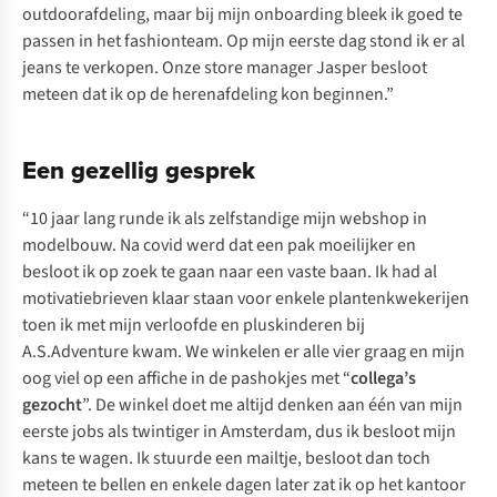
outdoorafdeling, maar bij mijn onboarding bleek ik goed te
passen in het fashionteam. Op mijn eerste dag stond ik er al
jeans te verkopen. Onze store manager Jasper besloot
meteen dat ik op de herenafdeling kon beginnen.”
Een gezellig gesprek
“10 jaar lang runde ik als zelfstandige mijn webshop in
modelbouw. Na covid werd dat een pak moeilijker en
besloot ik op zoek te gaan naar een vaste baan. Ik had al
motivatiebrieven klaar staan voor enkele plantenkwekerijen
toen ik met mijn verloofde en pluskinderen bij
A.S.Adventure kwam. We winkelen er alle vier graag en mijn
oog viel op een affiche in de pashokjes met “
collega’s
gezocht
”. De winkel doet me altijd denken aan één van mijn
eerste jobs als twintiger in Amsterdam, dus ik besloot mijn
kans te wagen. Ik stuurde een mailtje, besloot dan toch
meteen te bellen en enkele dagen later zat ik op het kantoor