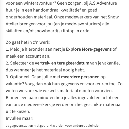
voor een winteravontuur? Geen zorgen, bij A.S.Adventure
huur je in een handomdraai kwalitatief en goed
onderhouden materiaal. Onze medewerkers van het Snow
Atelier brengen voor jou (en je mede-avonturiers) alle
skilatten en/of snowboard(s) tiptop in orde.
Zo gaat het in z'n werk:
1. Meld je hieronder aan met je
Explore More-gegevens
of
maak een
account
aan.
2. Selecteer de
vertrek- en terugkeerdatum
van je vakantie,
dus wanneer je het materiaal nodig hebt.
3.
Optioneel
: Gaan jullie met
meerdere personen
op
vakantie? Voeg dan ook hun gegevens en voorkeuren toe. Zo
weten we voor wie we welk materiaal moeten voorzien.
Binnen een paar minuten heb je alles ingevuld en helpt een
van onze medewerkers je verder om het geschikte materiaal
uit te kiezen.
Invullen maar!
Je gegevens zullen niet gebruikt worden voor andere doeleinden.