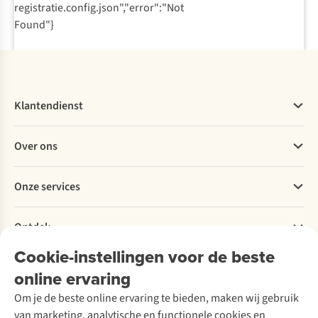
registratie.config.json","error":"Not
Found"}
Klantendienst
Veelgestelde vragen
Over ons
Bestellen
Betalen
Werken bij A.S.Adventure
Onze services
Levering
Explore More
Retourneren
Verantwoord ondernemen
Verhuur / Skiverhuur
Bestelling herroepen
Ontdek
Over Ayacucho
Tweedehands
Onderhoud en herstellingen
Onze winkels
Cookie-instellingen voor de beste
Ski-onderhoud
A.S.Magazine
Garantie
Over A.S.Adventure
Wasservice
online ervaring
Podcast
Contact
Toegankelijkheidsverklaring
Schoenonderhoud
Explore Academy
Om je de beste online ervaring te bieden, maken wij gebruik
Schoenherstelling
Explore Camp
van marketing, analytische en functionele cookies en