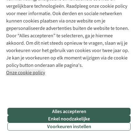
Meld je aan voor de nieuwsbrief
Kledingherstelling
Gear Check
vergelijkbare technologieën. Raadpleeg onze cookie policy
Retouches
Inspiratie & advies
voor meer informatie. Ook derden en sociale netwerken
Voor bedrijven
Follow us
kunnen cookies plaatsen via onze website om je
gepersonaliseerde advertenties buiten de website te tonen.
Door “Alles accepteren” te selecteren, ga je hiermee
akkoord. Om dit niet steeds opnieuw te vragen, slaan wij je
voorkeuren voor het gebruik van cookies voor twee jaar op.
Je kan je voorkeuren op elk moment wijzigen via de cookie
Disclaimer
Privacy Policy
Algemene voorwaarden
policy button onderaan alle pagina's.
Cookie Policy
Onze cookie policy
Retail Concepts NV,
Smallandlaan 9,
B-2660 Hoboken
team@asadventure.com
+32 (0)3 828 30 15
BTW BE 0416.762.280
Alles accepteren
Enkel noodzakelijke
Voorkeuren instellen