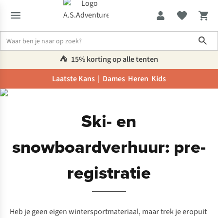
Sho
⛺️
15% korting op alle tenten
Laatste Kans |
Dames
Heren
Kids
Skiverhuur
Ski- en snowboardverhuur: pre-registratie
Ski- en
snowboardverhuur: pre-
registratie
Heb je geen eigen wintersportmateriaal, maar trek je eropuit