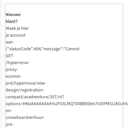
Nieuwe
klant?
Maak je hier
je account
aan
{"statusCode":404,"message":"Cannot
GET
/hypernova-
proxy-
ecomm-
prd/hypernova/new-
design/registration-
compact/asadventure/207/nl?
options=H4sIAAAAAAAA%2F03LMQ7DIBBE0bts7UDPMSLlAGvYAB
en-
snowboardverhuur-
pre-