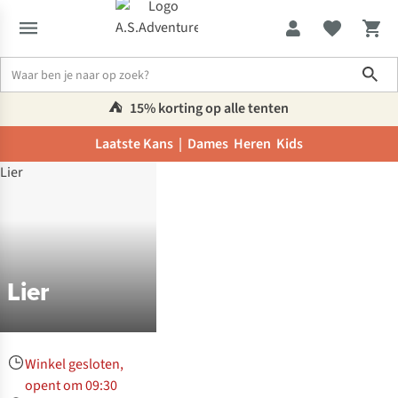
Sho
⛺️
15% korting op alle tenten
Laatste Kans |
Dames
Heren
Kids
Winkels
Lier
Lier
Winkel gesloten,
opent om 09:30