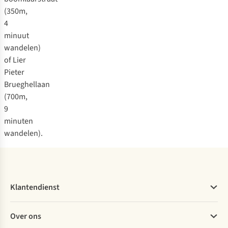
(350m,
4
minuut
wandelen)
of Lier
Pieter
Brueghellaan
(700m,
9
minuten
wandelen).
Klantendienst
Veelgestelde vragen
Over ons
Bestellen