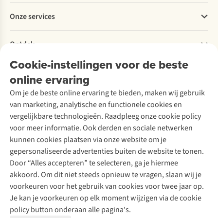
Betalen
Werken bij A.S.Adventure
Onze services
Levering
Explore More
Retourneren
Verantwoord ondernemen
Verhuur / Skiverhuur
Bestelling herroepen
Ontdek
Over Ayacucho
Tweedehands
Onderhoud en herstellingen
Onze winkels
Cookie-instellingen voor de beste
Ski-onderhoud
A.S.Magazine
Garantie
Over A.S.Adventure
Wasservice
online ervaring
Podcast
Contact
Toegankelijkheidsverklaring
Schoenonderhoud
Explore Academy
Om je de beste online ervaring te bieden, maken wij gebruik
Schoenherstelling
Explore Camp
van marketing, analytische en functionele cookies en
Meld je aan voor de nieuwsbrief
Kledingherstelling
Gear Check
vergelijkbare technologieën. Raadpleeg onze cookie policy
Retouches
Inspiratie & advies
voor meer informatie. Ook derden en sociale netwerken
Voor bedrijven
Follow us
kunnen cookies plaatsen via onze website om je
gepersonaliseerde advertenties buiten de website te tonen.
Door “Alles accepteren” te selecteren, ga je hiermee
akkoord. Om dit niet steeds opnieuw te vragen, slaan wij je
voorkeuren voor het gebruik van cookies voor twee jaar op.
Je kan je voorkeuren op elk moment wijzigen via de cookie
Disclaimer
Privacy Policy
Algemene voorwaarden
policy button onderaan alle pagina's.
Cookie Policy