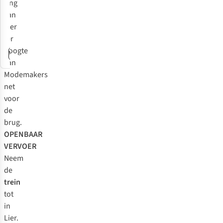
ring
605-6
Mechelen
4
C9
van
2110
2250 Olen
Lier
Wijnegem
ter
hoogte
Winkelgegevens
Winkelgegevens
Winkelgegevens
Winkelgegevens
Winkelgegevens
Winkelgegevens
van
Modemakers
net
voor
de
brug.
OPENBAAR
VERVOER
Neem
de
trein
tot
in
Lier.