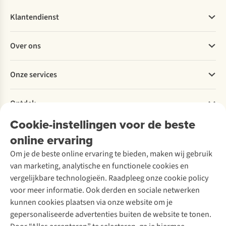
Klantendienst
Veelgestelde vragen
Over ons
Bestellen
Betalen
Werken bij A.S.Adventure
Onze services
Levering
Explore More
Retourneren
Verantwoord ondernemen
Verhuur / Skiverhuur
Bestelling herroepen
Ontdek
Over Ayacucho
Tweedehands
Onderhoud en herstellingen
Onze winkels
Cookie-instellingen voor de beste
Ski-onderhoud
A.S.Magazine
Garantie
Over A.S.Adventure
Wasservice
online ervaring
Podcast
Contact
Toegankelijkheidsverklaring
Schoenonderhoud
Explore Academy
Om je de beste online ervaring te bieden, maken wij gebruik
Schoenherstelling
Explore Camp
van marketing, analytische en functionele cookies en
Meld je aan voor de nieuwsbrief
Kledingherstelling
Gear Check
vergelijkbare technologieën. Raadpleeg onze cookie policy
Retouches
Inspiratie & advies
voor meer informatie. Ook derden en sociale netwerken
Voor bedrijven
Follow us
kunnen cookies plaatsen via onze website om je
gepersonaliseerde advertenties buiten de website te tonen.