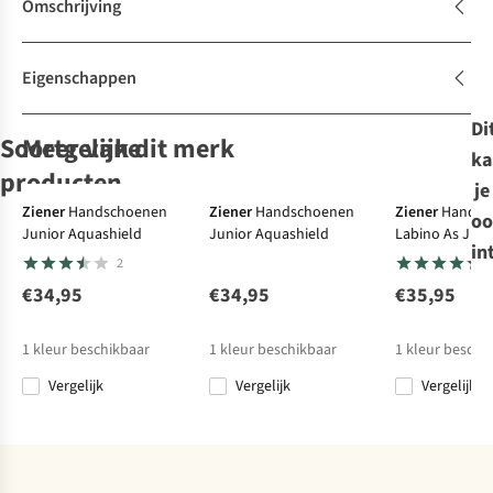
Omschrijving
Eigenschappen
Di
Soortgelijke
Meer van dit merk
ka
producten
je
Ziener
Handschoenen
Ziener
Handschoenen
Ziener
Handsc
oo
Junior Aquashield
Junior Aquashield
Labino As Juni
Ziener
Reusch
Reusch
Want
Reusch
Wanten
Want
Want
in
2
Led Girls
Tommy Gore-
Connor R-Tex
Connor R-Tex
Tex Mitten
Xt Junior
Xt Junior
€34,95
€34,95
€35,95
2
3
3
€35,95
€49,95
€39,95
€39,95
1
kleur beschikbaar
1
kleur beschikbaar
1
kleur beschi
Vergelijk
Vergelijk
Vergelijk
Vergelijk
Vergelijk
Vergelijk
Vergelijk