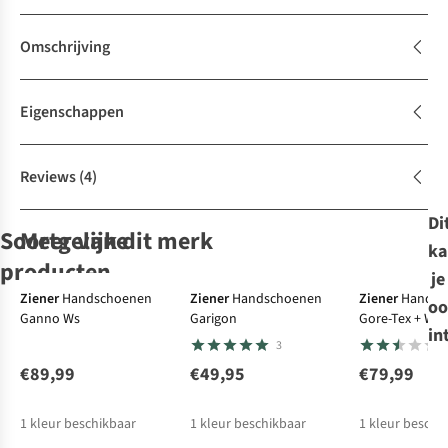
Omschrijving
Eigenschappen
Reviews
(4)
Di
Soortgelijke
Meer van dit merk
ka
producten
je
Ziener
Handschoenen
Ziener
Handschoenen
Ziener
Handsc
oo
Ganno Ws
Garigon
Gore-Tex + Wa
Barts
Reusch
Eska
Sk Merino
in
3
Handschoen
Handschoenen
Pro Touch
Powerstretch
Merino Wool
Liner
€89,99
€49,95
€79,99
79
9
9
Touch
Conductive
€39,99
€34,95
€34,95
1
kleur beschikbaar
1
kleur beschikbaar
1
kleur beschi