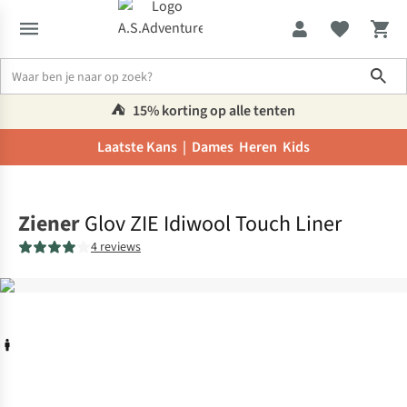
Sho
⛺️
15% korting op alle tenten
Laatste Kans |
Dames
Heren
Kids
Home
Ziener
Glov ZIE Idiwool Touch Liner
4 reviews