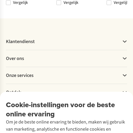
Vergelijk
Vergelijk
Vergelijk
Vergelijk
Vergelijk
Vergelijk
Klantendienst
Veelgestelde vragen
Over ons
Bestellen
Betalen
Werken bij A.S.Adventure
Onze services
Levering
Explore More
Retourneren
Verantwoord ondernemen
Verhuur / Skiverhuur
Bestelling herroepen
Ontdek
Over Ayacucho
Tweedehands
Onderhoud en herstellingen
Onze winkels
Cookie-instellingen voor de beste
Ski-onderhoud
A.S.Magazine
Garantie
Over A.S.Adventure
Wasservice
online ervaring
Podcast
Contact
Toegankelijkheidsverklaring
Schoenonderhoud
Explore Academy
Om je de beste online ervaring te bieden, maken wij gebruik
Schoenherstelling
Explore Camp
van marketing, analytische en functionele cookies en
Meld je aan voor de nieuwsbrief
Kledingherstelling