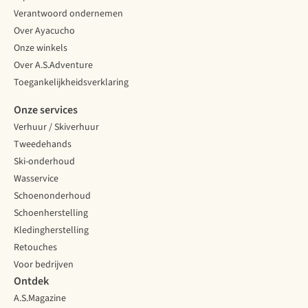
Verantwoord ondernemen
Over Ayacucho
Onze winkels
Over A.S.Adventure
Toegankelijkheidsverklaring
Onze services
Verhuur / Skiverhuur
Tweedehands
Ski-onderhoud
Wasservice
Schoenonderhoud
Schoenherstelling
Kledingherstelling
Retouches
Voor bedrijven
Ontdek
A.S.Magazine