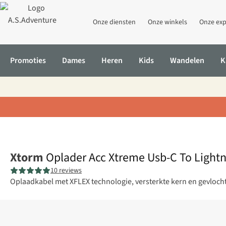
Onze diensten
Onze winkels
Onze exp
Promoties
Dames
Heren
Kids
Wandelen
K
Home
Oplader Acc Xtreme Usb-C To Lightning Cable 1.5M
Xtorm
Oplader Acc Xtreme Usb-C To Lightn
10 reviews
Oplaadkabel met XFLEX technologie, versterkte kern en gevlocht