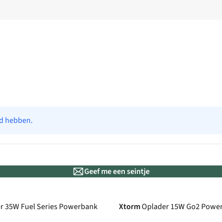
ad hebben.
Geef me een seintje
r 35W Fuel Series Powerbank
Xtorm
Oplader 15W Go2 Power