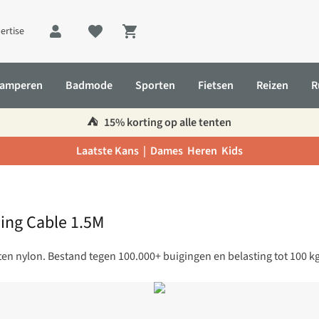
ertise
Shopping cart
amperen
Badmode
Sporten
Fietsen
Reizen
R
⛺️
15% korting op alle tenten
Laatste Kans |
Dames
Heren
Kids
ing Cable 1.5M
en nylon. Bestand tegen 100.000+ buigingen en belasting tot 100 k