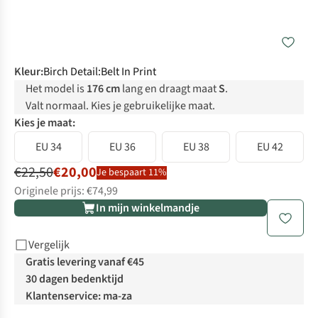
Kleur
:
Birch Detail:Belt In Print
Het model is
176 cm
lang en draagt maat
S
.
Valt normaal. Kies je gebruikelijke maat.
Kies je maat:
EU 34
EU 36
EU 38
EU 42
€22,50
€20,00
Je bespaart 11%
Originele prijs: €74,99
In mijn winkelmandje
Vergelijk
Gratis levering vanaf €45
30 dagen bedenktijd
Klantenservice: ma-za