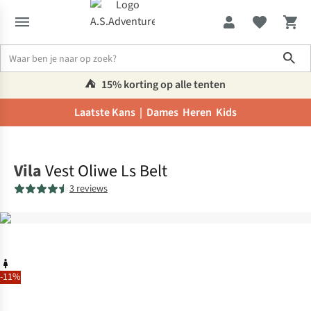
Sho
⛺️
15% korting op alle tenten
Laatste Kans |
Dames
Heren
Kids
Home
Vila
Vest Oliwe Ls Belt
3 reviews
-11%