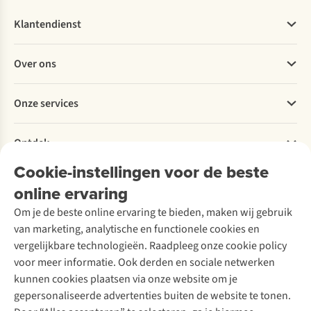
Klantendienst
Veelgestelde vragen
Over ons
Bestellen
Betalen
Werken bij A.S.Adventure
Onze services
Levering
Explore More
Retourneren
Verantwoord ondernemen
Verhuur / Skiverhuur
Bestelling herroepen
Ontdek
Over Ayacucho
Tweedehands
Onderhoud en herstellingen
Onze winkels
Cookie-instellingen voor de beste
Ski-onderhoud
A.S.Magazine
Garantie
Over A.S.Adventure
Wasservice
online ervaring
Podcast
Contact
Toegankelijkheidsverklaring
Schoenonderhoud
Explore Academy
Om je de beste online ervaring te bieden, maken wij gebruik
Schoenherstelling
Explore Camp
van marketing, analytische en functionele cookies en
Meld je aan voor de nieuwsbrief
Kledingherstelling
Gear Check
vergelijkbare technologieën. Raadpleeg onze cookie policy
Retouches
Inspiratie & advies
voor meer informatie. Ook derden en sociale netwerken
Voor bedrijven
Follow us
kunnen cookies plaatsen via onze website om je
gepersonaliseerde advertenties buiten de website te tonen.