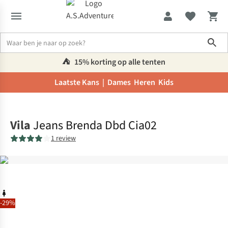
Sho
⛺️
15% korting op alle tenten
Laatste Kans |
Dames
Heren
Kids
Home
Vila
Jeans Brenda Dbd Cia02
1 review
-29%