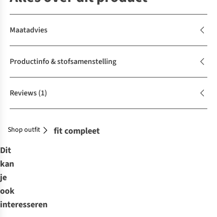
Maatadvies
Productinfo & stofsamenstelling
Reviews
(1)
Shop outfit
Maak je outfit compleet
Dit
kan
je
ook
interesseren