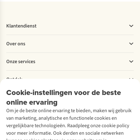
Klantendienst
Veelgestelde vragen
Over ons
Bestellen
Betalen
Werken bij A.S.Adventure
Onze services
Levering
Explore More
Retourneren
Verantwoord ondernemen
Verhuur / Skiverhuur
Bestelling herroepen
Ontdek
Over Ayacucho
Tweedehands
Onderhoud en herstellingen
Onze winkels
Cookie-instellingen voor de beste
Ski-onderhoud
A.S.Magazine
Garantie
Over A.S.Adventure
Wasservice
online ervaring
Podcast
Contact
Toegankelijkheidsverklaring
Schoenonderhoud
Explore Academy
Om je de beste online ervaring te bieden, maken wij gebruik
Schoenherstelling
Explore Camp
van marketing, analytische en functionele cookies en
Meld je aan voor de nieuwsbrief
Kledingherstelling
Gear Check
vergelijkbare technologieën. Raadpleeg onze cookie policy
Retouches
Inspiratie & advies
voor meer informatie. Ook derden en sociale netwerken
Voor bedrijven
Follow us