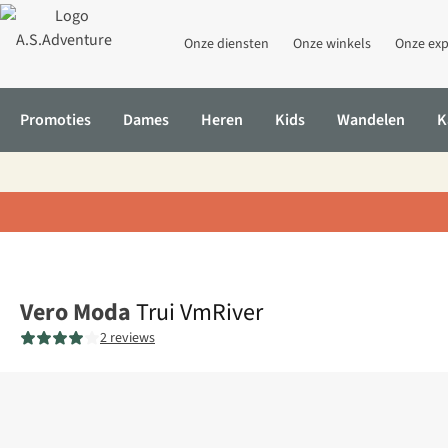
Onze diensten
Onze winkels
Onze exp
Promoties
Dames
Heren
Kids
Wandelen
K
Home
Trui VmRiver
Vero Moda
Trui VmRiver
2 reviews