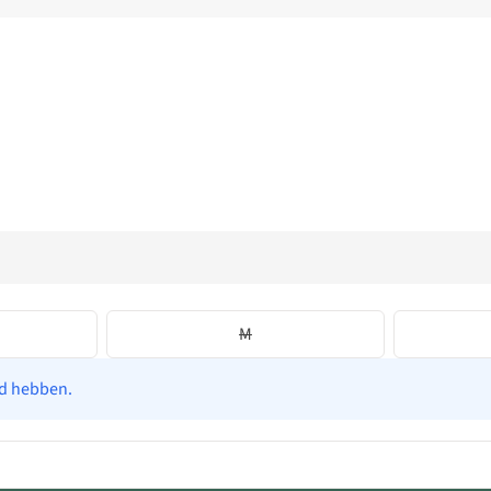
M
ad hebben.