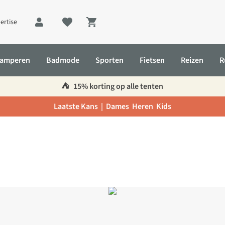
ertise
Shopping cart
amperen
Badmode
Sporten
Fietsen
Reizen
R
⛺️
15% korting op alle tenten
Laatste Kans |
Dames
Heren
Kids