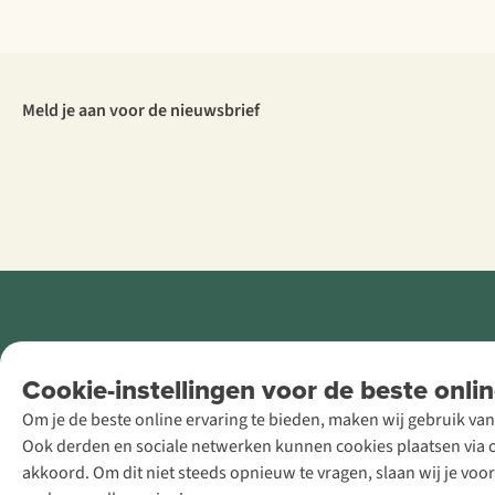
Meld je aan voor de nieuwsbrief
Retail Concepts
Cookie-instellingen voor de beste onlin
NV,
Om je de beste online ervaring te bieden, maken wij gebruik van
Smallandlaan
Ook derden en sociale netwerken kunnen cookies plaatsen via on
9, B-2660
akkoord. Om dit niet steeds opnieuw te vragen, slaan wij je voo
Hoboken