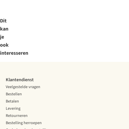
Dit
kan
je
ook
interesseren
Klantendienst
Veelgestelde vragen
Bestellen
Betalen
Levering
Retourneren
Bestelling herroepen