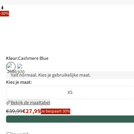
-30%
Kleur
:
Cashmere Blue
%
%
Valt normaal. Kies je gebruikelijke maat.
Kies je maat:
XS
Bekijk de maattabel
€39,99
€27,99
Je bespaart 30%