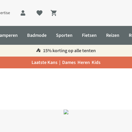
ertise
Shopping cart
amperen
Badmode
Sporten
Fietsen
Reizen
R
⛺️
15% korting op alle tenten
Laatste Kans |
Dames
Heren
Kids