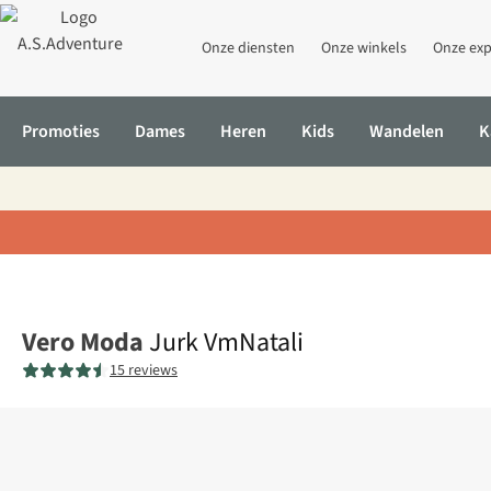
Onze diensten
Onze winkels
Onze exp
Promoties
Dames
Heren
Kids
Wandelen
K
Home
Jurk VmNatali
Vero Moda
Jurk VmNatali
15 reviews