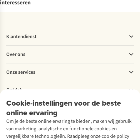
interesseren
Klantendienst
Veelgestelde vragen
Over ons
Bestellen
Betalen
Werken bij A.S.Adventure
Onze services
Levering
Explore More
Retourneren
Verantwoord ondernemen
Verhuur / Skiverhuur
Bestelling herroepen
Ontdek
Over Ayacucho
Tweedehands
Onderhoud en herstellingen
Onze winkels
Cookie-instellingen voor de beste
Ski-onderhoud
A.S.Magazine
Garantie
Over A.S.Adventure
Wasservice
online ervaring
Podcast
Contact
Toegankelijkheidsverklaring
Schoenonderhoud
Explore Academy
Om je de beste online ervaring te bieden, maken wij gebruik
Schoenherstelling
Explore Camp
van marketing, analytische en functionele cookies en
Meld je aan voor de nieuwsbrief
Kledingherstelling
Gear Check
vergelijkbare technologieën. Raadpleeg onze cookie policy
Retouches