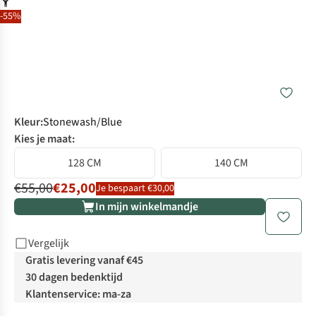
-55%
Kleur
:
Stonewash/Blue
Kies je maat:
128 CM
140 CM
€55,00
€25,00
Je bespaart €30,00
In mijn winkelmandje
Vergelijk
Gratis levering vanaf €45
30 dagen bedenktijd
Klantenservice: ma-za