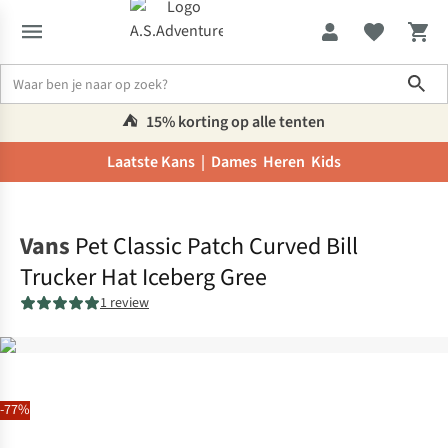
Sho
⛺️
15% korting op alle tenten
Laatste Kans |
Dames
Heren
Kids
Home
Vans
Pet Classic Patch Curved Bill
Trucker Hat Iceberg Gree
1 review
-77%