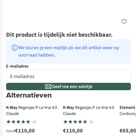
Dit product is tijdelijk niet beschikbaar.
We sturen je een mailtje als we dit artikel weer op 
voorraad hebben.
E-mailadres
Geef me een seintje
Alternatieven
K-Way
Regenjas P. Le Vrai 4.0
K-Way
Regenjas P. Le Vrai 4.0
Element
Claude
Claude
Corduroy
16
16
€110,00
€110,00
€65,00
Vanaf