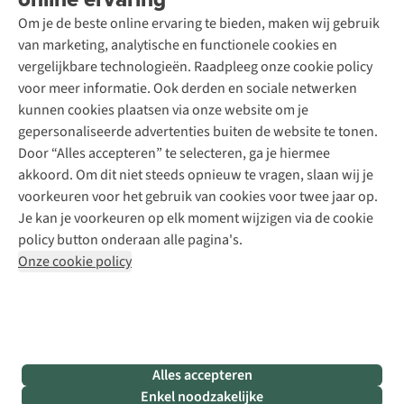
Toegankelijkheidsverklaring
Schoenonderhoud
Explore Academy
Om je de beste online ervaring te bieden, maken wij gebruik
Schoenherstelling
Explore Camp
van marketing, analytische en functionele cookies en
Meld je aan voor de nieuwsbrief
Kledingherstelling
Gear Check
vergelijkbare technologieën. Raadpleeg onze cookie policy
Retouches
Inspiratie & advies
voor meer informatie. Ook derden en sociale netwerken
Voor bedrijven
Follow us
kunnen cookies plaatsen via onze website om je
gepersonaliseerde advertenties buiten de website te tonen.
Door “Alles accepteren” te selecteren, ga je hiermee
akkoord. Om dit niet steeds opnieuw te vragen, slaan wij je
voorkeuren voor het gebruik van cookies voor twee jaar op.
Je kan je voorkeuren op elk moment wijzigen via de cookie
Disclaimer
Privacy Policy
Algemene voorwaarden
policy button onderaan alle pagina's.
Cookie Policy
Onze cookie policy
Retail Concepts NV,
Smallandlaan 9,
B-2660 Hoboken
team@asadventure.com
+32 (0)3 828 30 15
BTW BE 0416.762.280
Alles accepteren
Enkel noodzakelijke