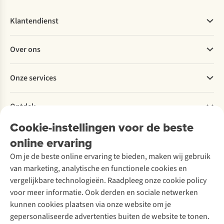
Klantendienst
Veelgestelde vragen
Over ons
Bestellen
Betalen
Werken bij A.S.Adventure
Onze services
Levering
Explore More
Retourneren
Verantwoord ondernemen
Verhuur / Skiverhuur
Bestelling herroepen
Ontdek
Over Ayacucho
Tweedehands
Onderhoud en herstellingen
Onze winkels
Cookie-instellingen voor de beste
Ski-onderhoud
A.S.Magazine
Garantie
Over A.S.Adventure
Wasservice
online ervaring
Podcast
Contact
Toegankelijkheidsverklaring
Schoenonderhoud
Explore Academy
Om je de beste online ervaring te bieden, maken wij gebruik
Schoenherstelling
Explore Camp
van marketing, analytische en functionele cookies en
Meld je aan voor de nieuwsbrief
Kledingherstelling
Gear Check
vergelijkbare technologieën. Raadpleeg onze cookie policy
Retouches
Inspiratie & advies
voor meer informatie. Ook derden en sociale netwerken
Voor bedrijven
Follow us
kunnen cookies plaatsen via onze website om je
gepersonaliseerde advertenties buiten de website te tonen.