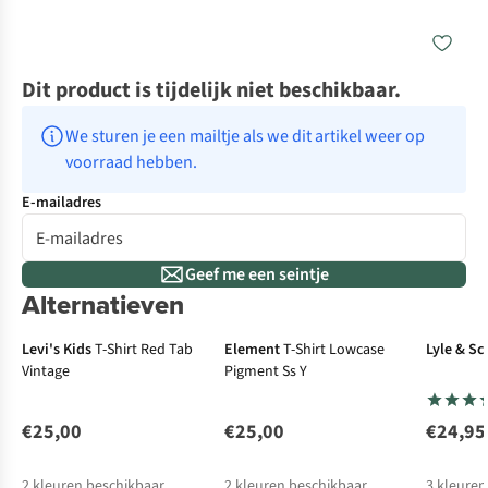
Dit product is tijdelijk niet beschikbaar.
We sturen je een mailtje als we dit artikel weer op 
voorraad hebben.
E-mailadres
Geef me een seintje
Alternatieven
Levi's Kids
T-Shirt Red Tab
Element
T-Shirt Lowcase
Lyle & Sc
Vintage
Pigment Ss Y
€25,00
€25,00
€24,95
2
kleuren beschikbaar
2
kleuren beschikbaar
3
kleuren