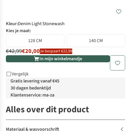
Kleur
:
Denim Light Stonewash
Kies je maat:
128 CM
140 CM
€42,99
€20,00
Je bespaart €22,99
In mijn winkelmandje
Vergelijk
Gratis levering vanaf €45
30 dagen bedenktijd
Klantenservice: ma-za
Alles over dit product
Materiaal & wasvoorschrift