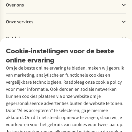
Veelgestelde vragen
Over ons
Bestellen
Betalen
Werken bij A.S.Adventure
Onze services
Levering
Explore More
Retourneren
Verantwoord ondernemen
Verhuur / Skiverhuur
Bestelling herroepen
Ontdek
Over Ayacucho
Tweedehands
Onderhoud en herstellingen
Onze winkels
Cookie-instellingen voor de beste
Ski-onderhoud
A.S.Magazine
Garantie
Over A.S.Adventure
Wasservice
online ervaring
Podcast
Contact
Toegankelijkheidsverklaring
Schoenonderhoud
Explore Academy
Om je de beste online ervaring te bieden, maken wij gebruik
Schoenherstelling
Explore Camp
van marketing, analytische en functionele cookies en
Meld je aan voor de nieuwsbrief
Kledingherstelling
Gear Check
vergelijkbare technologieën. Raadpleeg onze cookie policy
Retouches
Inspiratie & advies
voor meer informatie. Ook derden en sociale netwerken
Voor bedrijven
Follow us
kunnen cookies plaatsen via onze website om je
gepersonaliseerde advertenties buiten de website te tonen.
Door “Alles accepteren” te selecteren, ga je hiermee
akkoord. Om dit niet steeds opnieuw te vragen, slaan wij je
voorkeuren voor het gebruik van cookies voor twee jaar op.
Je kan je voorkeuren op elk moment wijzigen via de cookie