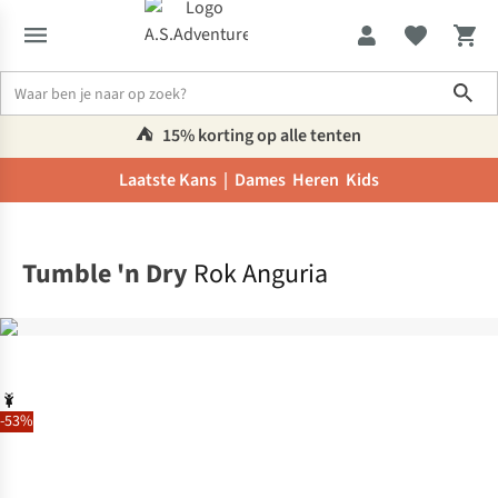
Sho
⛺️
15% korting op alle tenten
Laatste Kans |
Dames
Heren
Kids
Home
Tumble 'n Dry
Rok Anguria
-53%