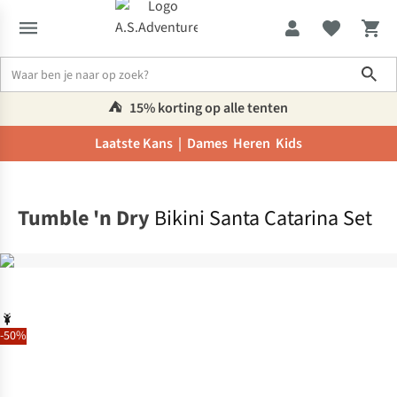
Sho
⛺️
15% korting op alle tenten
Laatste Kans |
Dames
Heren
Kids
Home
Tumble 'n Dry
Bikini Santa Catarina Set
-50%