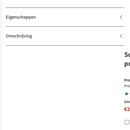
Eigenschappen
Omschrijving
S
p
Pro
Prt
Sh
€4
€2