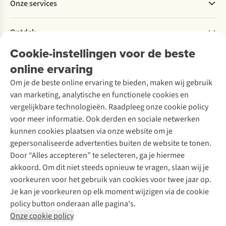
Onze services
Levering
Explore More
Retourneren
Verantwoord ondernemen
Verhuur / Skiverhuur
Bestelling herroepen
Ontdek
Over Ayacucho
Tweedehands
Onderhoud en herstellingen
Onze winkels
Cookie-instellingen voor de beste
Ski-onderhoud
A.S.Magazine
Garantie
Over A.S.Adventure
Wasservice
online ervaring
Podcast
Contact
Toegankelijkheidsverklaring
Schoenonderhoud
Explore Academy
Om je de beste online ervaring te bieden, maken wij gebruik
Schoenherstelling
Explore Camp
van marketing, analytische en functionele cookies en
Meld je aan voor de nieuwsbrief
Kledingherstelling
Gear Check
vergelijkbare technologieën. Raadpleeg onze cookie policy
Retouches
Inspiratie & advies
voor meer informatie. Ook derden en sociale netwerken
Voor bedrijven
Follow us
kunnen cookies plaatsen via onze website om je
gepersonaliseerde advertenties buiten de website te tonen.
Door “Alles accepteren” te selecteren, ga je hiermee
akkoord. Om dit niet steeds opnieuw te vragen, slaan wij je
voorkeuren voor het gebruik van cookies voor twee jaar op.
Je kan je voorkeuren op elk moment wijzigen via de cookie
Disclaimer
Privacy Policy
Algemene voorwaarden
policy button onderaan alle pagina's.
Cookie Policy
Onze cookie policy