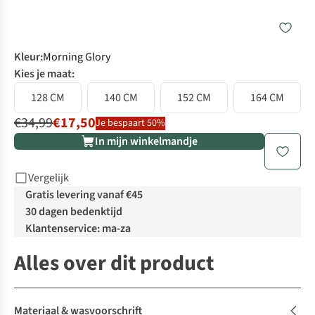
Kleur
:
Morning Glory
Kies je maat:
128 CM
140 CM
152 CM
164 CM
€34,99
€17,50
Je bespaart 50%
In mijn winkelmandje
Vergelijk
Gratis levering vanaf €45
30 dagen bedenktijd
Klantenservice: ma-za
Alles over dit product
Materiaal & wasvoorschrift