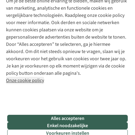
Om je de beste online ervaring te bieden, maken wij gebruik
Schoenherstelling
Explore Camp
van marketing, analytische en functionele cookies en
Meld je aan voor de nieuwsbrief
Kledingherstelling
Gear Check
vergelijkbare technologieën. Raadpleeg onze cookie policy
Retouches
Inspiratie & advies
voor meer informatie. Ook derden en sociale netwerken
Voor bedrijven
Follow us
kunnen cookies plaatsen via onze website om je
gepersonaliseerde advertenties buiten de website te tonen.
Door “Alles accepteren” te selecteren, ga je hiermee
akkoord. Om dit niet steeds opnieuw te vragen, slaan wij je
voorkeuren voor het gebruik van cookies voor twee jaar op.
Je kan je voorkeuren op elk moment wijzigen via de cookie
Disclaimer
Privacy Policy
Algemene voorwaarden
policy button onderaan alle pagina's.
Cookie Policy
Onze cookie policy
Retail Concepts NV,
Smallandlaan 9,
B-2660 Hoboken
team@asadventure.com
+32 (0)3 828 30 15
BTW BE 0416.762.280
Alles accepteren
Enkel noodzakelijke
Voorkeuren instellen