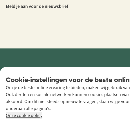
Meld je aan voor de nieuwsbrief
Retail Concepts
Cookie-instellingen voor de beste onlin
NV,
Om je de beste online ervaring te bieden, maken wij gebruik van
Smallandlaan
Ook derden en sociale netwerken kunnen cookies plaatsen via on
9, B-2660
akkoord. Om dit niet steeds opnieuw te vragen, slaan wij je voo
Hoboken
onderaan alle pagina's.
+32 (0)3 828
Onze cookie policy
30 15
team@asadventure.com