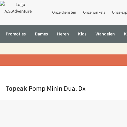
Onze diensten
Onze winkels
Onze exp
Promoties
Dames
Heren
Kids
Wandelen
K
Home
Pomp Minin Dual Dx
Topeak
Pomp Minin Dual Dx