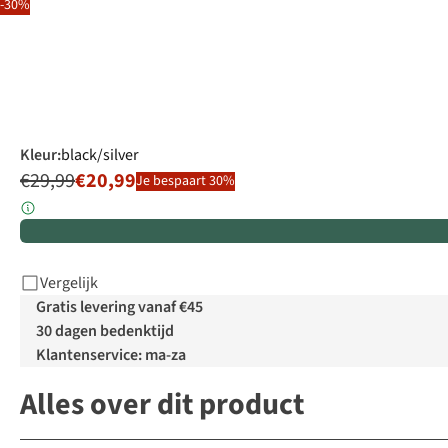
-30%
Kleur
:
black/silver
€29,99
€20,99
Je bespaart 30%
Vergelijk
Gratis levering vanaf €45
30 dagen bedenktijd
Klantenservice: ma-za
Alles over dit product