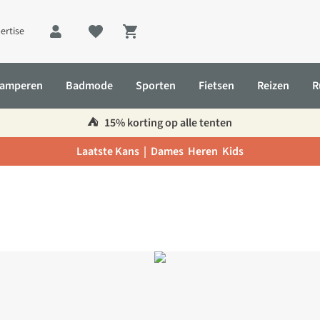
ertise
Shopping cart
amperen
Badmode
Sporten
Fietsen
Reizen
R
⛺️
15% korting op alle tenten
Laatste Kans |
Dames
Heren
Kids