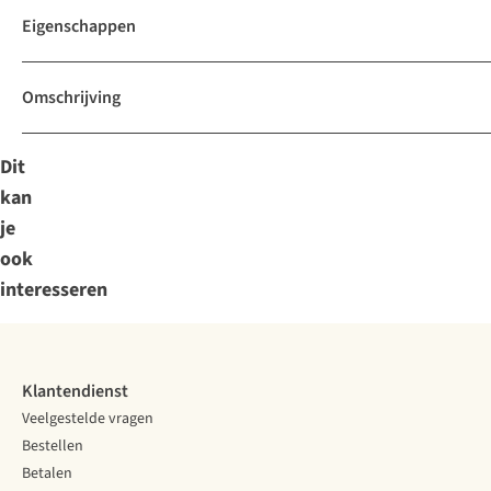
Eigenschappen
Omschrijving
Dit
kan
je
ook
interesseren
Klantendienst
Veelgestelde vragen
Bestellen
Betalen