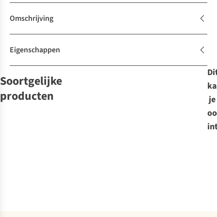
Omschrijving
Eigenschappen
Di
Soortgelijke
ka
producten
je
oo
Dakine
in
Skischoentas
Boot Pack 50L
€94,95
Vergelijk