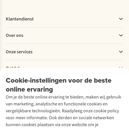
Klantendienst
Veelgestelde vragen
Over ons
Bestellen
Betalen
Werken bij A.S.Adventure
Onze services
Levering
Explore More
Retourneren
Verantwoord ondernemen
Verhuur / Skiverhuur
Bestelling herroepen
Ontdek
Over Ayacucho
Tweedehands
Onderhoud en herstellingen
Onze winkels
Cookie-instellingen voor de beste
Ski-onderhoud
A.S.Magazine
Garantie
Over A.S.Adventure
Wasservice
online ervaring
Podcast
Contact
Toegankelijkheidsverklaring
Schoenonderhoud
Explore Academy
Om je de beste online ervaring te bieden, maken wij gebruik
Schoenherstelling
Explore Camp
van marketing, analytische en functionele cookies en
Meld je aan voor de nieuwsbrief
Kledingherstelling
Gear Check
vergelijkbare technologieën. Raadpleeg onze cookie policy
Retouches
Inspiratie & advies
voor meer informatie. Ook derden en sociale netwerken
Voor bedrijven
Follow us
kunnen cookies plaatsen via onze website om je