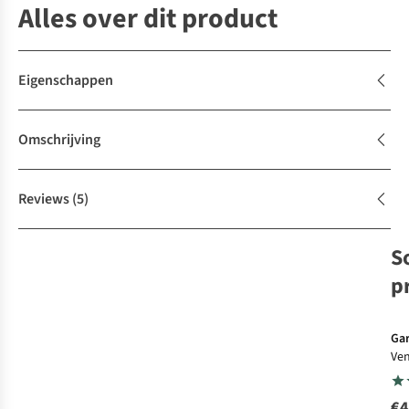
Alles over dit product
Eigenschappen
Omschrijving
Reviews
(5)
S
p
Ga
Ve
€4