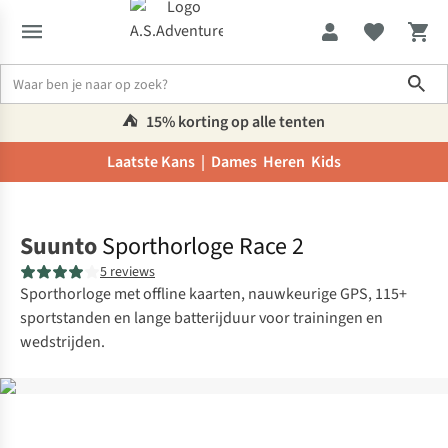
Sho
⛺️
15% korting op alle tenten
Laatste Kans |
Dames
Heren
Kids
Home
Suunto
Sporthorloge Race 2
5 reviews
Sporthorloge met offline kaarten, nauwkeurige GPS, 115+
sportstanden en lange batterijduur voor trainingen en
wedstrijden.