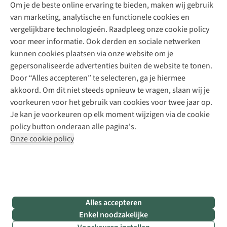
Explore Academy
Om je de beste online ervaring te bieden, maken wij gebruik
Schoenherstelling
Explore Camp
van marketing, analytische en functionele cookies en
Meld je aan voor de nieuwsbrief
Kledingherstelling
Gear Check
vergelijkbare technologieën. Raadpleeg onze cookie policy
Retouches
Inspiratie & advies
voor meer informatie. Ook derden en sociale netwerken
Voor bedrijven
Follow us
kunnen cookies plaatsen via onze website om je
gepersonaliseerde advertenties buiten de website te tonen.
Door “Alles accepteren” te selecteren, ga je hiermee
akkoord. Om dit niet steeds opnieuw te vragen, slaan wij je
voorkeuren voor het gebruik van cookies voor twee jaar op.
Je kan je voorkeuren op elk moment wijzigen via de cookie
Disclaimer
Privacy Policy
Algemene voorwaarden
policy button onderaan alle pagina's.
Cookie Policy
Onze cookie policy
Retail Concepts NV,
Smallandlaan 9,
B-2660 Hoboken
team@asadventure.com
+32 (0)3 828 30 15
BTW BE 0416.762.280
Alles accepteren
Enkel noodzakelijke