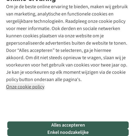
Schoenonderhoud
Explore Academy
Om je de beste online ervaring te bieden, maken wij gebruik
Schoenherstelling
Explore Camp
van marketing, analytische en functionele cookies en
Meld je aan voor de nieuwsbrief
Kledingherstelling
Gear Check
vergelijkbare technologieën. Raadpleeg onze cookie policy
Retouches
Inspiratie & advies
voor meer informatie. Ook derden en sociale netwerken
Voor bedrijven
Follow us
kunnen cookies plaatsen via onze website om je
gepersonaliseerde advertenties buiten de website te tonen.
Door “Alles accepteren” te selecteren, ga je hiermee
akkoord. Om dit niet steeds opnieuw te vragen, slaan wij je
voorkeuren voor het gebruik van cookies voor twee jaar op.
Je kan je voorkeuren op elk moment wijzigen via de cookie
Disclaimer
Privacy Policy
Algemene voorwaarden
policy button onderaan alle pagina's.
Cookie Policy
Onze cookie policy
Retail Concepts NV,
Smallandlaan 9,
B-2660 Hoboken
team@asadventure.com
+32 (0)3 828 30 15
BTW BE 0416.762.280
Alles accepteren
Enkel noodzakelijke