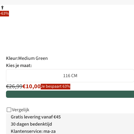
-63%
Kleur
:
Medium Green
Kies je maat:
116 CM
€26,99
€10,00
Je bespaart 63%
Vergelijk
Gratis levering vanaf €45
30 dagen bedenktijd
Klantenservice: ma-za