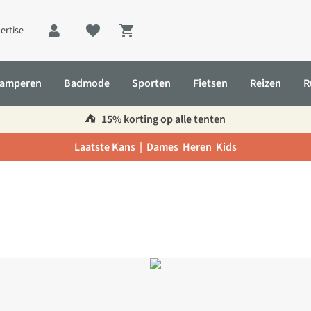
ertise
Shopping cart
amperen
Badmode
Sporten
Fietsen
Reizen
R
⛺️
15% korting op alle tenten
Laatste Kans |
Dames
Heren
Kids