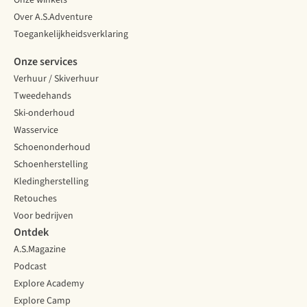
Onze winkels
Over A.S.Adventure
Toegankelijkheidsverklaring
Onze services
Verhuur / Skiverhuur
Tweedehands
Ski-onderhoud
Wasservice
Schoenonderhoud
Schoenherstelling
Kledingherstelling
Retouches
Voor bedrijven
Ontdek
A.S.Magazine
Podcast
Explore Academy
Explore Camp