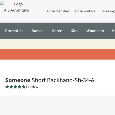
Onze diensten
Onze winkels
Onze exp
Promoties
Dames
Heren
Kids
Wandelen
K
Home
Short Backhand-Sb-34-A
Someone
Short Backhand-Sb-34-A
1 review