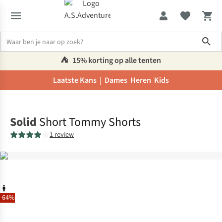
Sho
⛺️
15% korting op alle tenten
Laatste Kans |
Dames
Heren
Kids
Home
Solid
Short Tommy Shorts
1 review
-64%