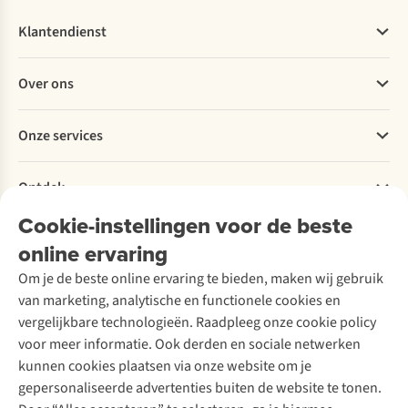
Klantendienst
Veelgestelde vragen
Over ons
Bestellen
Betalen
Werken bij A.S.Adventure
Onze services
Levering
Explore More
Retourneren
Verantwoord ondernemen
Verhuur / Skiverhuur
Bestelling herroepen
Ontdek
Over Ayacucho
Tweedehands
Onderhoud en herstellingen
Onze winkels
Cookie-instellingen voor de beste
Ski-onderhoud
A.S.Magazine
Garantie
Over A.S.Adventure
Wasservice
online ervaring
Podcast
Contact
Toegankelijkheidsverklaring
Schoenonderhoud
Explore Academy
Om je de beste online ervaring te bieden, maken wij gebruik
Schoenherstelling
Explore Camp
van marketing, analytische en functionele cookies en
Meld je aan voor de nieuwsbrief
Kledingherstelling
Gear Check
vergelijkbare technologieën. Raadpleeg onze cookie policy
Retouches
Inspiratie & advies
voor meer informatie. Ook derden en sociale netwerken
Voor bedrijven
Follow us
kunnen cookies plaatsen via onze website om je
gepersonaliseerde advertenties buiten de website te tonen.