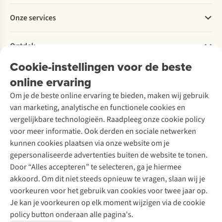
Betalen
Wist
skivakantie.
bestemmingen
Werken bij A.S.Adventure
Onze services
je
in
Levering
Explore More
dat
Oostenrijk,
Retourneren
Verantwoord ondernemen
je
Frankrijk,
Verhuur / Skiverhuur
Bestelling herroepen
Ontdek
Over Ayacucho
in
Zwitserland,
Tweedehands
Onderhoud en herstellingen
veel
Italië
Onze winkels
Cookie-instellingen voor de beste
Ski-onderhoud
A.S.Magazine
landen
&
Garantie
Over A.S.Adventure
Wasservice
verplicht
Duitsland.
online ervaring
Podcast
Contact
Toegankelijkheidsverklaring
bent
Schoenonderhoud
Explore Academy
Om je de beste online ervaring te bieden, maken wij gebruik
er
Schoenherstelling
Explore Camp
van marketing, analytische en functionele cookies en
eentje
Meld je aan voor de nieuwsbrief
Kledingherstelling
Gear Check
te
vergelijkbare technologieën. Raadpleeg onze cookie policy
Retouches
dragen?
Inspiratie & advies
voor meer informatie. Ook derden en sociale netwerken
Wij
Voor bedrijven
Follow us
kunnen cookies plaatsen via onze website om je
vertellen
gepersonaliseerde advertenties buiten de website te tonen.
je
Door “Alles accepteren” te selecteren, ga je hiermee
waar
je
akkoord. Om dit niet steeds opnieuw te vragen, slaan wij je
op
voorkeuren voor het gebruik van cookies voor twee jaar op.
moet
Je kan je voorkeuren op elk moment wijzigen via de cookie
letten
Disclaimer
Privacy Policy
Algemene voorwaarden
policy button onderaan alle pagina's.
bij
het
Cookie Policy