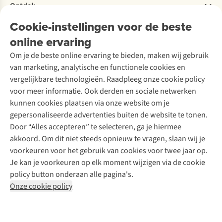
Bestelling herroepen
Ontdek
Over Ayacucho
Tweedehands
Onderhoud en herstellingen
Onze winkels
Cookie-instellingen voor de beste
Ski-onderhoud
A.S.Magazine
Garantie
Over A.S.Adventure
Wasservice
online ervaring
Podcast
Contact
Toegankelijkheidsverklaring
Schoenonderhoud
Explore Academy
Om je de beste online ervaring te bieden, maken wij gebruik
Schoenherstelling
Explore Camp
van marketing, analytische en functionele cookies en
Meld je aan voor de nieuwsbrief
Kledingherstelling
Gear Check
vergelijkbare technologieën. Raadpleeg onze cookie policy
Retouches
Inspiratie & advies
voor meer informatie. Ook derden en sociale netwerken
Voor bedrijven
Follow us
kunnen cookies plaatsen via onze website om je
gepersonaliseerde advertenties buiten de website te tonen.
Door “Alles accepteren” te selecteren, ga je hiermee
akkoord. Om dit niet steeds opnieuw te vragen, slaan wij je
voorkeuren voor het gebruik van cookies voor twee jaar op.
Je kan je voorkeuren op elk moment wijzigen via de cookie
Disclaimer
Privacy Policy
Algemene voorwaarden
policy button onderaan alle pagina's.
Cookie Policy
Onze cookie policy
Retail Concepts NV,
Smallandlaan 9,
B-2660 Hoboken
team@asadventure.com
+32 (0)3 828 30 15