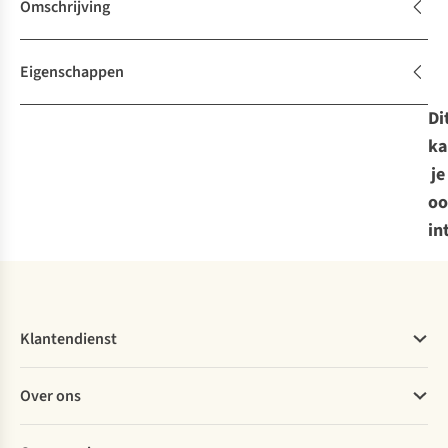
Omschrijving
Eigenschappen
Di
ka
je
oo
in
Klantendienst
Veelgestelde vragen
Over ons
Bestellen
Betalen
Werken bij A.S.Adventure