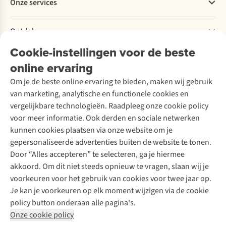
Onze services
Levering
Explore More
Retourneren
Verantwoord ondernemen
Verhuur / Skiverhuur
Bestelling herroepen
Ontdek
Over Ayacucho
Tweedehands
Onderhoud en herstellingen
Onze winkels
Cookie-instellingen voor de beste
Ski-onderhoud
A.S.Magazine
Garantie
Over A.S.Adventure
Wasservice
online ervaring
Podcast
Contact
Toegankelijkheidsverklaring
Schoenonderhoud
Explore Academy
Om je de beste online ervaring te bieden, maken wij gebruik
Schoenherstelling
Explore Camp
van marketing, analytische en functionele cookies en
Meld je aan voor de nieuwsbrief
Kledingherstelling
Gear Check
vergelijkbare technologieën. Raadpleeg onze cookie policy
Retouches
Inspiratie & advies
voor meer informatie. Ook derden en sociale netwerken
Voor bedrijven
Follow us
kunnen cookies plaatsen via onze website om je
gepersonaliseerde advertenties buiten de website te tonen.
Door “Alles accepteren” te selecteren, ga je hiermee
akkoord. Om dit niet steeds opnieuw te vragen, slaan wij je
voorkeuren voor het gebruik van cookies voor twee jaar op.
Je kan je voorkeuren op elk moment wijzigen via de cookie
Disclaimer
Privacy Policy
Algemene voorwaarden
policy button onderaan alle pagina's.
Cookie Policy
Onze cookie policy