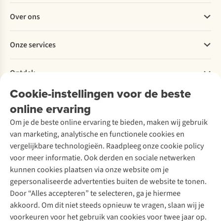
Veelgestelde vragen
Over ons
Bestellen
Betalen
Werken bij A.S.Adventure
Onze services
Levering
Explore More
Retourneren
Verantwoord ondernemen
Verhuur / Skiverhuur
Bestelling herroepen
Ontdek
Over Ayacucho
Tweedehands
Onderhoud en herstellingen
Onze winkels
Cookie-instellingen voor de beste
Ski-onderhoud
A.S.Magazine
Garantie
Over A.S.Adventure
Wasservice
online ervaring
Podcast
Contact
Toegankelijkheidsverklaring
Schoenonderhoud
Explore Academy
Om je de beste online ervaring te bieden, maken wij gebruik
Schoenherstelling
Explore Camp
van marketing, analytische en functionele cookies en
Meld je aan voor de nieuwsbrief
Kledingherstelling
Gear Check
vergelijkbare technologieën. Raadpleeg onze cookie policy
Retouches
Inspiratie & advies
voor meer informatie. Ook derden en sociale netwerken
Voor bedrijven
Follow us
kunnen cookies plaatsen via onze website om je
gepersonaliseerde advertenties buiten de website te tonen.
Door “Alles accepteren” te selecteren, ga je hiermee
akkoord. Om dit niet steeds opnieuw te vragen, slaan wij je
voorkeuren voor het gebruik van cookies voor twee jaar op.