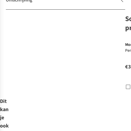
Omschrijving
S
p
Mo
Pe
€3
Dit
kan
je
ook