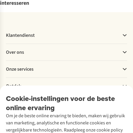
interesseren
Klantendienst
Veelgestelde vragen
Over ons
Bestellen
Betalen
Werken bij A.S.Adventure
Onze services
Levering
Explore More
Retourneren
Verantwoord ondernemen
Verhuur / Skiverhuur
Bestelling herroepen
Ontdek
Over Ayacucho
Tweedehands
Onderhoud en herstellingen
Onze winkels
Cookie-instellingen voor de beste
Ski-onderhoud
A.S.Magazine
Garantie
Over A.S.Adventure
Wasservice
online ervaring
Podcast
Contact
Toegankelijkheidsverklaring
Schoenonderhoud
Explore Academy
Om je de beste online ervaring te bieden, maken wij gebruik
Schoenherstelling
Explore Camp
van marketing, analytische en functionele cookies en
Meld je aan voor de nieuwsbrief
Kledingherstelling
Gear Check
vergelijkbare technologieën. Raadpleeg onze cookie policy