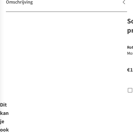
Omschrijving
S
p
Ro
Mos
Wan
Et
€1
Dit
kan
je
ook