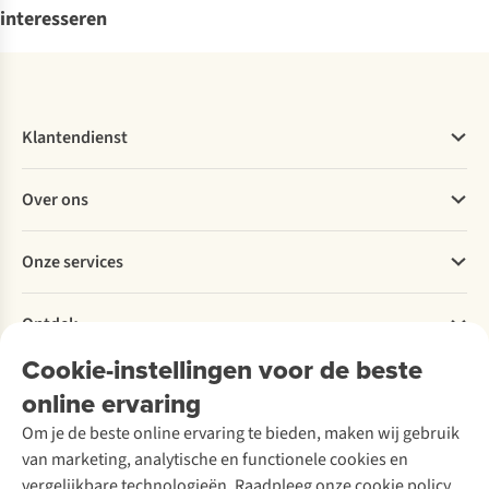
interesseren
Klantendienst
Veelgestelde vragen
Over ons
Bestellen
Betalen
Werken bij A.S.Adventure
Onze services
Levering
Explore More
Retourneren
Verantwoord ondernemen
Verhuur / Skiverhuur
Bestelling herroepen
Ontdek
Over Ayacucho
Tweedehands
Onderhoud en herstellingen
Onze winkels
Cookie-instellingen voor de beste
Ski-onderhoud
A.S.Magazine
Garantie
Over A.S.Adventure
Wasservice
online ervaring
Podcast
Contact
Toegankelijkheidsverklaring
Schoenonderhoud
Explore Academy
Om je de beste online ervaring te bieden, maken wij gebruik
Schoenherstelling
Explore Camp
van marketing, analytische en functionele cookies en
Meld je aan voor de nieuwsbrief
Kledingherstelling
Gear Check
vergelijkbare technologieën. Raadpleeg onze cookie policy