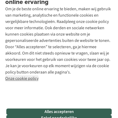
online ervaring
Podcast
Contact
Toegankelijkheidsverklaring
Schoenonderhoud
Explore Academy
Om je de beste online ervaring te bieden, maken wij gebruik
Schoenherstelling
Explore Camp
van marketing, analytische en functionele cookies en
Meld je aan voor de nieuwsbrief
Kledingherstelling
Gear Check
vergelijkbare technologieën. Raadpleeg onze cookie policy
Retouches
Inspiratie & advies
voor meer informatie. Ook derden en sociale netwerken
Voor bedrijven
Follow us
kunnen cookies plaatsen via onze website om je
gepersonaliseerde advertenties buiten de website te tonen.
Door “Alles accepteren” te selecteren, ga je hiermee
akkoord. Om dit niet steeds opnieuw te vragen, slaan wij je
voorkeuren voor het gebruik van cookies voor twee jaar op.
Je kan je voorkeuren op elk moment wijzigen via de cookie
Disclaimer
Privacy Policy
Algemene voorwaarden
policy button onderaan alle pagina's.
Cookie Policy
Onze cookie policy
Retail Concepts NV,
Smallandlaan 9,
B-2660 Hoboken
team@asadventure.com
+32 (0)3 828 30 15
BTW BE 0416.762.280
Alles accepteren