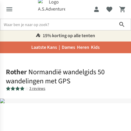
Sho
⛺️
15% korting op alle tenten
Laatste Kans |
Dames
Heren
Kids
Home
Rother
Normandië wandelgids 50
wandelingen met GPS
3 reviews