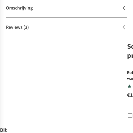
Omschrijving
Reviews
(3)
S
p
Ro
wan
wa
€1
Dit