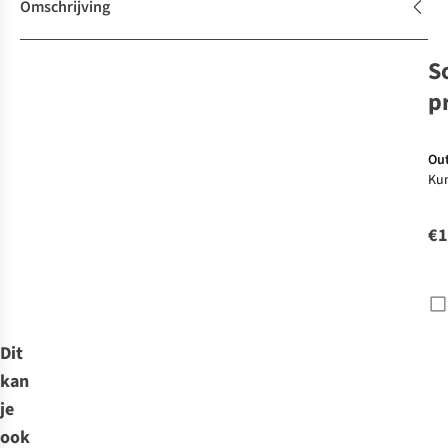
Omschrijving
S
p
Ou
Ku
44
Sw
€1
La
Dit
kan
je
ook