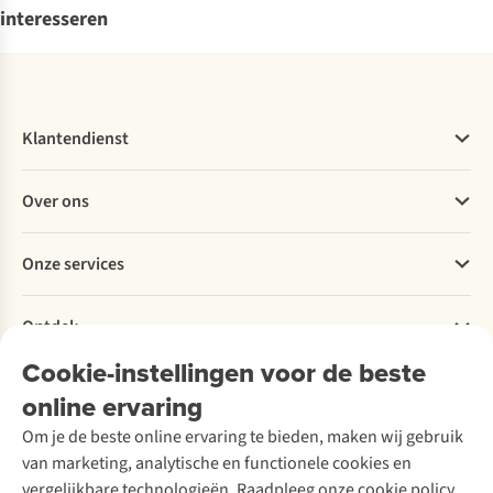
interesseren
Klantendienst
Veelgestelde vragen
Over ons
Bestellen
Betalen
Werken bij A.S.Adventure
Onze services
Levering
Explore More
Retourneren
Verantwoord ondernemen
Verhuur / Skiverhuur
Bestelling herroepen
Ontdek
Over Ayacucho
Tweedehands
Onderhoud en herstellingen
Onze winkels
Cookie-instellingen voor de beste
Ski-onderhoud
A.S.Magazine
Garantie
Over A.S.Adventure
Wasservice
online ervaring
Podcast
Contact
Toegankelijkheidsverklaring
Schoenonderhoud
Explore Academy
Om je de beste online ervaring te bieden, maken wij gebruik
Schoenherstelling
Explore Camp
van marketing, analytische en functionele cookies en
Meld je aan voor de nieuwsbrief
Kledingherstelling
Gear Check
vergelijkbare technologieën. Raadpleeg onze cookie policy