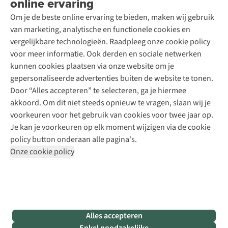
online ervaring
Podcast
Contact
Toegankelijkheidsverklaring
Schoenonderhoud
Explore Academy
Om je de beste online ervaring te bieden, maken wij gebruik
Schoenherstelling
Explore Camp
van marketing, analytische en functionele cookies en
Meld je aan voor de nieuwsbrief
Kledingherstelling
Gear Check
vergelijkbare technologieën. Raadpleeg onze cookie policy
Retouches
Inspiratie & advies
voor meer informatie. Ook derden en sociale netwerken
Voor bedrijven
Follow us
kunnen cookies plaatsen via onze website om je
gepersonaliseerde advertenties buiten de website te tonen.
Door “Alles accepteren” te selecteren, ga je hiermee
akkoord. Om dit niet steeds opnieuw te vragen, slaan wij je
voorkeuren voor het gebruik van cookies voor twee jaar op.
Je kan je voorkeuren op elk moment wijzigen via de cookie
Disclaimer
Privacy Policy
Algemene voorwaarden
policy button onderaan alle pagina's.
Cookie Policy
Onze cookie policy
Retail Concepts NV,
Smallandlaan 9,
B-2660 Hoboken
team@asadventure.com
+32 (0)3 828 30 15
BTW BE 0416.762.280
Alles accepteren