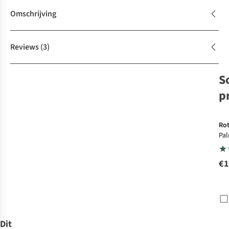
Omschrijving
Reviews
(3)
S
p
Ro
Pa
wan
wa
€1
me
Dit